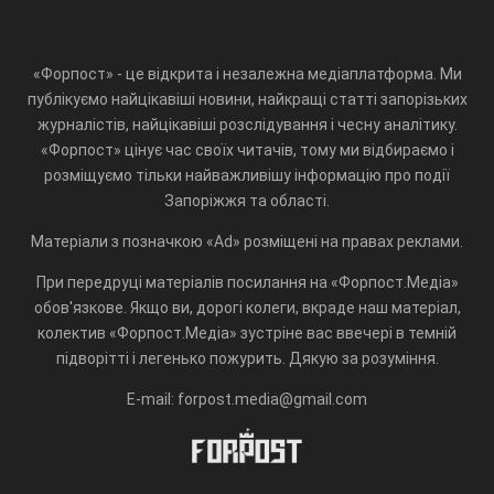
«Форпост» - це відкрита і незалежна медіаплатформа. Ми
публікуємо найцікавіші новини, найкращі статті запорізьких
журналістів, найцікавіші розслідування і чесну аналітику.
«Форпост» цінує час своїх читачів, тому ми відбираємо і
розміщуємо тільки найважливішу інформацію про події
Запоріжжя та області.
Матеріали з позначкою «Ad» розміщені на правах реклами.
При передруці матеріалів посилання на «Форпост.Медіа»
обов'язкове. Якщо ви, дорогі колеги, вкраде наш матеріал,
колектив «Форпост.Медіа» зустріне вас ввечері в темній
підворітті і легенько пожурить. Дякую за розуміння.
E-mail: forpost.media@gmail.com