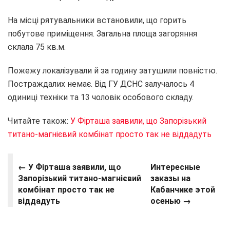
На місці рятувальники встановили, що горить
побутове приміщення. Загальна площа загоряння
склала 75 кв.м.
Пожежу локалізували й за годину затушили повністю.
Постраждалих немає. Від ГУ ДСНС залучалось 4
одиниці техніки та 13 чоловік особового складу.
Читайте також:
У Фірташа заявили, що Запорізький
титано-магнієвий комбінат просто так не віддадуть
← У Фірташа заявили, що
Интересные
Запорізький титано-магнієвий
заказы на
комбінат просто так не
Кабанчике этой
віддадуть
осенью →