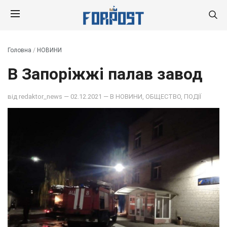
Головна
/
НОВИНИ
В Запоріжжі палав завод
від
redaktor_news
— 02.12.2021 — В
НОВИНИ
,
ОБЩЕСТВО
,
ПОДІЇ