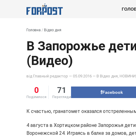
ГОЛО
Головна
/
Відео дня
В Запорожье дети
(Видео)
від
Главный редактор
— 05.09.2016 — В
Відео дня
,
НОВИНИ
0
71
Facebook
Поділилося
Перегляди
К счастью, гранатомет оказался отстреленным
4 августа в Хортицком районе Запорожья дети
Воронежской 24. Играясь в балке за домов, де