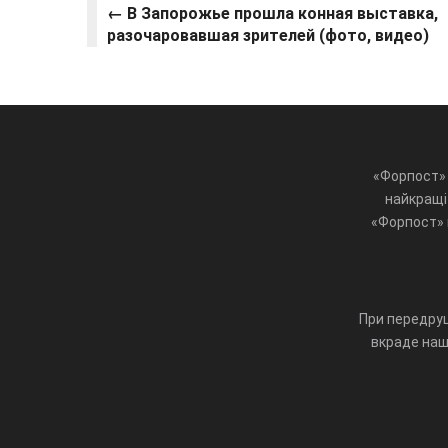
←
В Запорожье прошла конная выставка,
разочаровавшая зрителей (фото, видео)
«Форпост» 
найкращі 
«Форпост» ц
При передруц
вкраде наш 