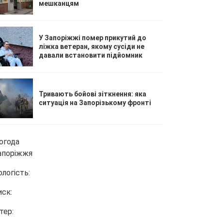
мешканцям
У Запоріжжі помер прикутий до
ліжка ветеран, якому сусіди не
давали встановити підйомник
Тривають бойові зіткнення: яка
ситуація на Запорізькому фронті
огода
апоріжжя
ологість:
иск:
тер: