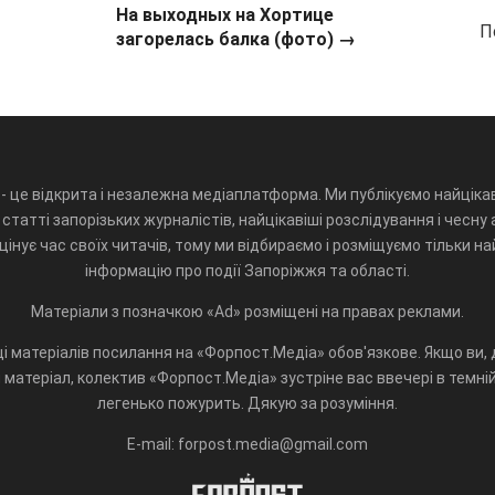
На выходных на Хортице
П
загорелась балка (фото) →
- це відкрита і незалежна медіаплатформа. Ми публікуємо найцікав
статті запорізьких журналістів, найцікавіші розслідування і чесну 
інує час своїх читачів, тому ми відбираємо і розміщуємо тільки н
інформацію про події Запоріжжя та області.
Матеріали з позначкою «Ad» розміщені на правах реклами.
і матеріалів посилання на «Форпост.Медіа» обов'язкове. Якщо ви, д
матеріал, колектив «Форпост.Медіа» зустріне вас ввечері в темній 
легенько пожурить. Дякую за розуміння.
E-mail: forpost.media@gmail.com