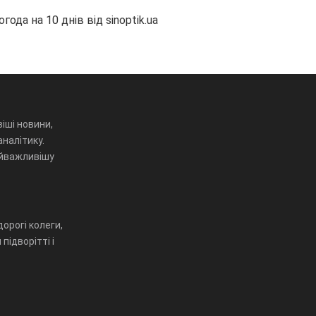
огода на 10 днів від
sinoptik.ua
іші новини,
аналітику.
айважливішу
орогі колеги,
підворітті і