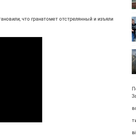
новили, что гранатомет отстрелянный и изъяли
П
З
в
т
ві