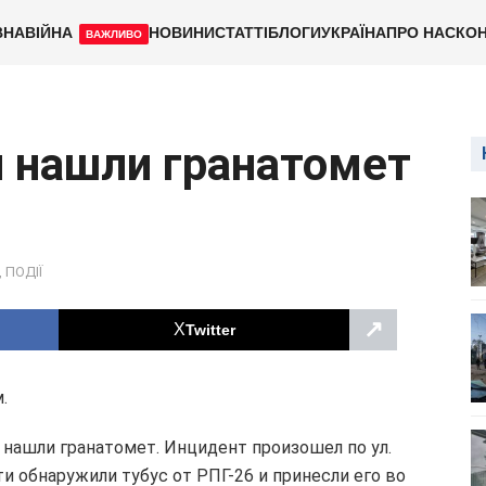
ВНА
ВІЙНА
НОВИНИ
СТАТТІ
БЛОГИ
УКРАЇНА
ПРО НАС
КОН
ВАЖЛИВО
 нашли гранатомет
,
ПОДІЇ
↗
Twitter
.
 нашли гранатомет. Инцидент произошел по ул.
ти обнаружили тубус от РПГ-26 и принесли его во