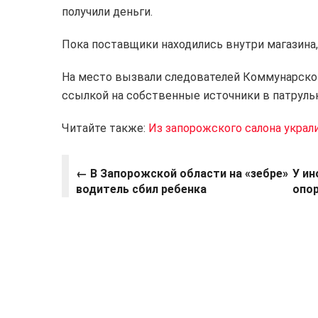
получили деньги.
Пока поставщики находились внутри магазина,
На место вызвали следователей Коммунарско
ссылкой на собственные источники в патруль
Читайте также:
Из запорожского салона украл
←
В Запорожской области на «зебре»
У ин
водитель сбил ребенка
опор