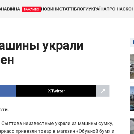
ВНА
ВІЙНА
НОВИНИ
СТАТТІ
БЛОГИ
УКРАЇНА
ПРО НАС
КОН
ВАЖЛИВО
машины украли
вен
↗
Twitter
сти.
л. Сыттова неизвестные украли из машины сумку,
еркасс привезли товар в магазин «Обувной бум» и