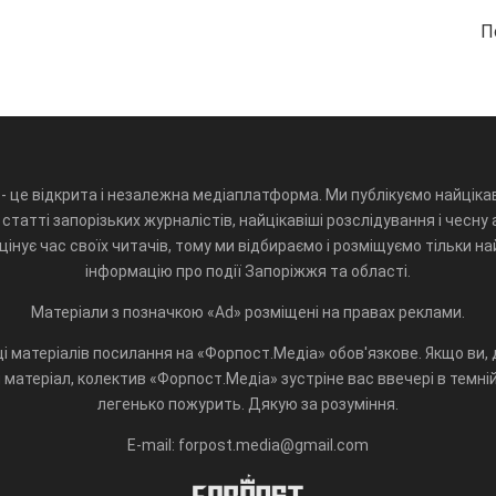
П
- це відкрита і незалежна медіаплатформа. Ми публікуємо найцікав
статті запорізьких журналістів, найцікавіші розслідування і чесну 
інує час своїх читачів, тому ми відбираємо і розміщуємо тільки н
інформацію про події Запоріжжя та області.
Матеріали з позначкою «Ad» розміщені на правах реклами.
і матеріалів посилання на «Форпост.Медіа» обов'язкове. Якщо ви, д
матеріал, колектив «Форпост.Медіа» зустріне вас ввечері в темній 
легенько пожурить. Дякую за розуміння.
E-mail: forpost.media@gmail.com