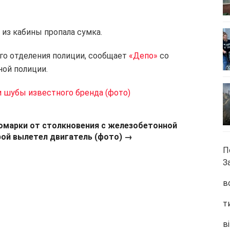
 из кабины пропала сумка.
го отделения полиции, сообщает
«Депо»
со
ной полиции.
и шубы известного бренда (фото)
омарки от столкновения с железобетонной
ой вылетел двигатель (фото) →
П
З
в
т
ві