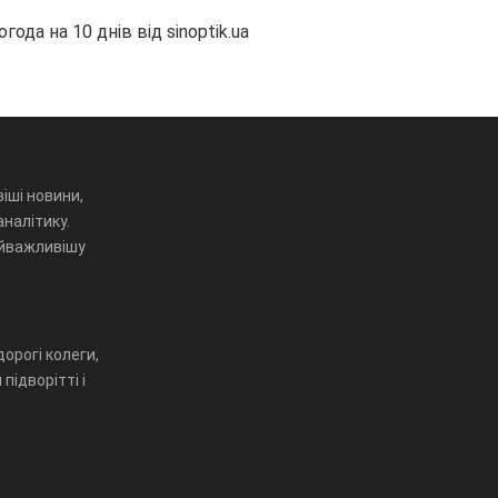
огода на 10 днів від
sinoptik.ua
іші новини,
аналітику.
айважливішу
орогі колеги,
підворітті і