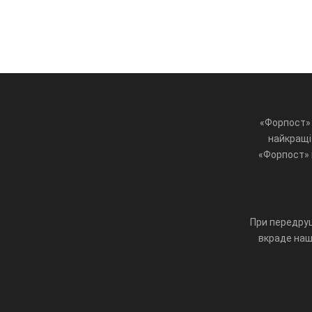
«Форпост» 
найкращі 
«Форпост» ц
При передруц
вкраде наш 