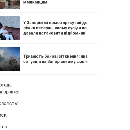
мешканцям
У Запоріжжі помер прикутий до
ліжка ветеран, якому сусіди не
давали встановити підйомник
Тривають бойові зіткнення: яка
ситуація на Запорізькому фронті
огода
апоріжжя
ологість:
иск:
тер: