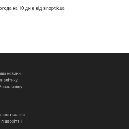
огода на 10 днів від
sinoptik.ua
іші новини,
аналітику.
айважливішу
орогі колеги,
підворітті і