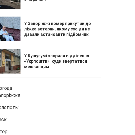
У Запоріжжі помер прикутий до
ліжка ветеран, якому сусіди не
давали встановити підйомник
У Кушугумі закрили відділення
«Укрпошти»: куди звертатися
мешканцям
огода
апоріжжя
ологість:
иск:
тер: