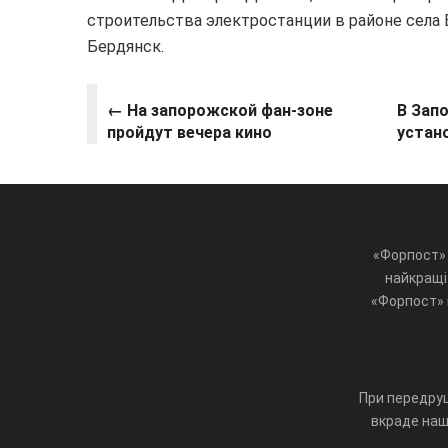
строительства электростанции в районе села 
Бердянск.
← На запорожской фан-зоне
В Зап
пройдут вечера кино
устан
«Форпост» 
найкращі 
«Форпост» ц
При передруц
вкраде наш 