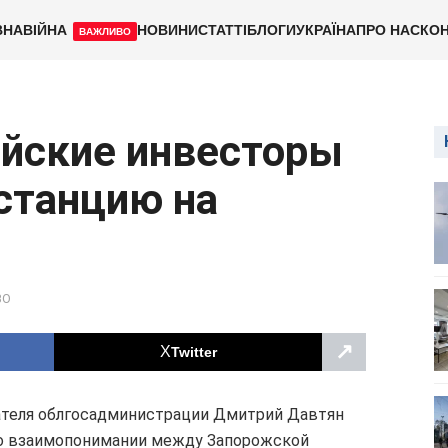
ВНА
ВІЙНА
НОВИНИ
СТАТТІ
БЛОГИ
УКРАЇНА
ПРО НАС
КОН
ВАЖЛИВО
ейские инвесторы
станцию на
ВО
↗
Twitter
дателя облгосадминистрации Дмитрий Давтян
о взаимопонимании между Запорожской