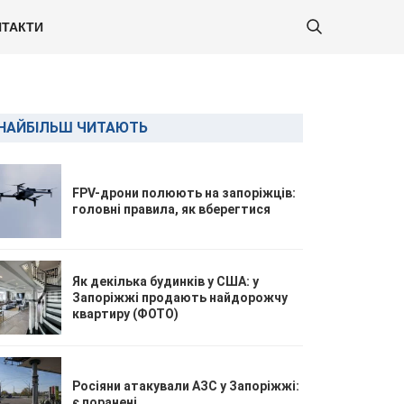
ТАКТИ
НАЙБІЛЬШ ЧИТАЮТЬ
FPV-дрони полюють на запоріжців:
головні правила, як вберегтися
Як декілька будинків у США: у
Запоріжжі продають найдорожчу
квартиру (ФОТО)
Росіяни атакували АЗС у Запоріжжі:
є поранені