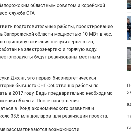
 Запорожским областным советом и корейской
есс-служба ОГА.
твить подготовительные работы, проектирование
 в Запорожской области мощностью 10 МВт в час.
о принципу сжигания шелухи зерна, а газ,
работан на электроэнергию и горячую воду.
энергопродукты будут реализованы местным
суки Джанг, это первая биоэнергетическая
ритории бывшего СНГ. Собственно работы по
П
З
ть в 2017 году. Ведь предварительно необходимо
ожения объекта. После завершения
в
щаться в Фонд экономического развития и
оло 33,5 млн долларов для реализации проекта.
т
ві
емя рассматриваются возможности