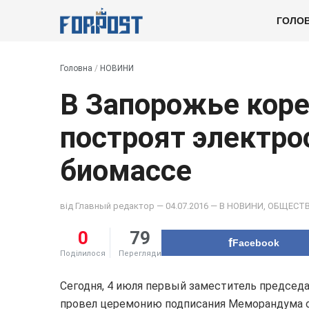
ГОЛО
Головна
/
НОВИНИ
В Запорожье кор
построят электро
биомассе
від
Главный редактор
— 04.07.2016 — В
НОВИНИ
,
ОБЩЕСТ
0
79
Facebook
Поділилося
Перегляди
Сегодня, 4 июля первый заместитель предсе
провел церемонию подписания Меморандума 