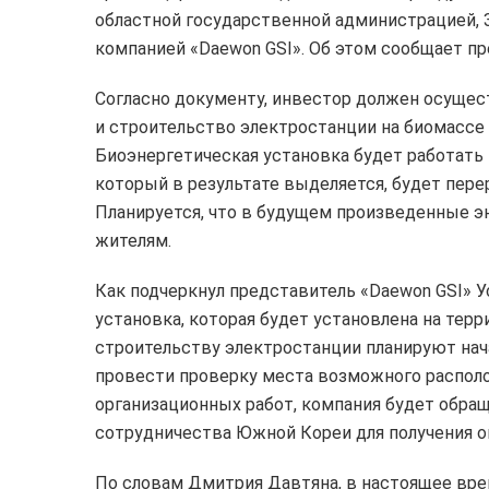
областной государственной администрацией,
компанией «Daewon GSI». Об этом сообщает пр
Согласно документу, инвестор должен осущес
и строительство электростанции на биомассе
Биоэнергетическая установка будет работать п
который в результате выделяется, будет пере
Планируется, что в будущем произведенные 
жителям.
Как подчеркнул представитель «Daewon GSI» У
установка, которая будет установлена на тер
строительству электростанции планируют нача
провести проверку места возможного распол
организационных работ, компания будет обра
сотрудничества Южной Кореи для получения ок
По словам Дмитрия Давтяна, в настоящее вр