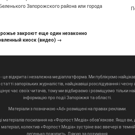
Беленького Запорожского района или города
П
орожье закроют еще один незаконно
овленный киоск (видео) →
- це відкрита і незалежна медіаплатформа. Ми публікуємо найцікав
статті запорізьких журналістів, найцікавіші розслідування і чесну 
інує час своїх читачів, тому ми відбираємо і розміщуємо тільки н
інформацію про події Запоріжжя та області.
Матеріали з позначкою «Ad» розміщені на правах реклами.
і матеріалів посилання на «Форпост.Медіа» обов'язкове. Якщо ви, д
матеріал, колектив «Форпост.Медіа» зустріне вас ввечері в темній 
легенько пожурить. Дякую за розуміння.