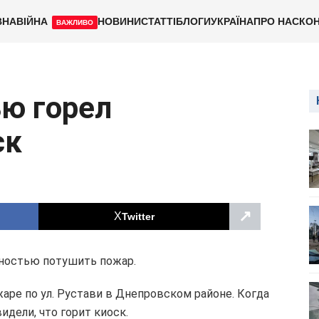
ВНА
ВІЙНА
НОВИНИ
СТАТТІ
БЛОГИ
УКРАЇНА
ПРО НАС
КОН
ВАЖЛИВО
ю горел
ск
↗
Twitter
лностью потушить пожар.
жаре по ул. Рустави в Днепровском районе. Когда
дели, что горит киоск.