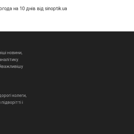
огода на 10 днів від
sinoptik.ua
іші новини,
аналітику.
айважливішу
орогі колеги,
підворітті і