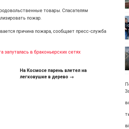
продовольственные товары. Спасателям
ализировать пожар.
вается причина пожара, сообщает пресс-служба
а запуталась в браконьерских сетях
На Космосе парень влетел на
легковушке в дерево →
П
З
в
т
ві