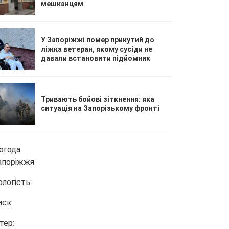
мешканцям
У Запоріжжі помер прикутий до
ліжка ветеран, якому сусіди не
давали встановити підйомник
Тривають бойові зіткнення: яка
ситуація на Запорізькому фронті
огода
апоріжжя
ологість:
иск:
тер: