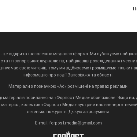
П
- це відкрита і незалежна медіаплатформа. Ми публікуємо найцікав
статті запорізьких журналістів, найцікавіші розслідування і чесну 
інує час своїх читачів, тому ми відбираємо і розміщуємо тільки н
інформацію про події Запоріжжя та області.
Матеріали з позначкою «Ad» розміщені на правах реклами.
і матеріалів посилання на «Форпост.Медіа» обов'язкове. Якщо ви, д
матеріал, колектив «Форпост.Медіа» зустріне вас ввечері в темній 
легенько пожурить. Дякую за розуміння.
E-mail: forpost.media@gmail.com