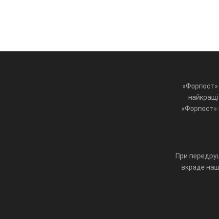
«Форпост» 
найкращі 
«Форпост» ц
При передруц
вкраде наш 