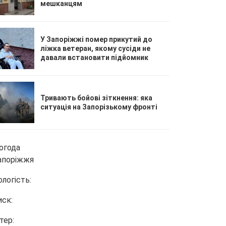
мешканцям
У Запоріжжі помер прикутий до
ліжка ветеран, якому сусіди не
давали встановити підйомник
Тривають бойові зіткнення: яка
ситуація на Запорізькому фронті
огода
апоріжжя
ологість:
иск:
тер: