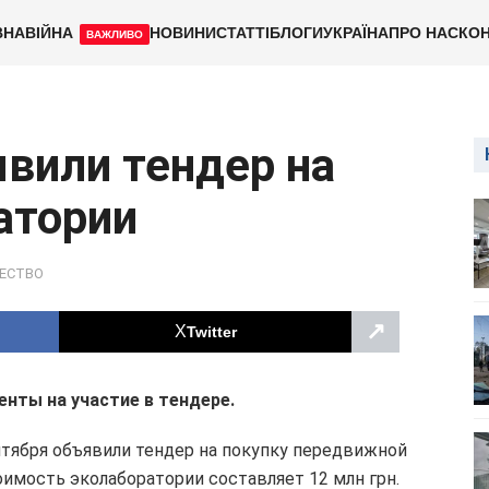
ВНА
ВІЙНА
НОВИНИ
СТАТТІ
БЛОГИ
УКРАЇНА
ПРО НАС
КОН
ВАЖЛИВО
вили тендер на
атории
ЕСТВО
↗
Twitter
нты на участие в тендере.
тября объявили тендер на покупку передвижной
имость эколаборатории составляет 12 млн грн.