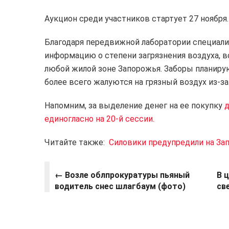
Аукцион среди участников стартует 27 ноября.
Благодаря передвижной лаборатории специали
информацию о степени загрязнения воздуха, в
любой жилой зоне Запорожья. Заборы планиру
более всего жалуются на грязный воздух из-з
Напомним, за выделение денег на ее покупку
д
единогласно на 20-й сессии.
Читайте также:
Силовики предупредили на За
← Возле облпрокуратуры пьяный
В 
водитель снес шлагбаум (фото)
св