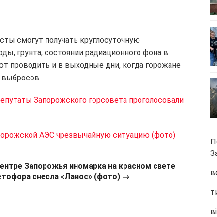
сты смогут получать круглосуточную
оды, грунта, состоянии радиационного фона в
ют проводить и в выходные дни, когда горожане
а выбросов.
епутаты Запорожского горсовета проголосовали
порожской АЭС чрезвычайную ситуацию (фото)
П
З
центре Запорожья иномарка на красном свете
в
етофора снесла «Ланос» (фото) →
т
ві