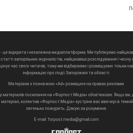
П
- це відкрита і незалежна медіаплатформа. Ми публікуємо найцікав
статті запорізьких журналістів, найцікавіші розслідування і чесну 
інує час своїх читачів, тому ми відбираємо і розміщуємо тільки н
інформацію про події Запоріжжя та області.
Матеріали з позначкою «Ad» розміщені на правах реклами.
і матеріалів посилання на «Форпост.Медіа» обов'язкове. Якщо ви, д
матеріал, колектив «Форпост.Медіа» зустріне вас ввечері в темній 
легенько пожурить. Дякую за розуміння.
E-mail: forpost.media@gmail.com