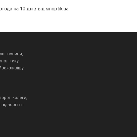
огода на 10 днів від
sinoptik.ua
іші новини,
аналітику.
айважливішу
орогі колеги,
підворітті і