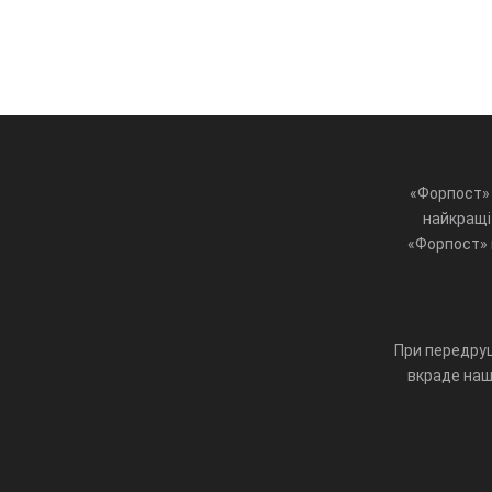
«Форпост» 
найкращі 
«Форпост» ц
При передруц
вкраде наш 