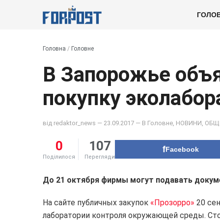
ГОЛО
Головна
/
Головне
В Запорожье объя
покупку эколабор
від
redaktor_news
— 23.09.2017 — В
Головне
,
НОВИНИ
,
ОБЩ
0
107
Facebook
Поділилося
Перегляди
До 21 октября фирмы могут подавать докуме
На сайте публичных закупок
«Прозорро»
20 сен
лаборатории контроля окружающей среды. Сто