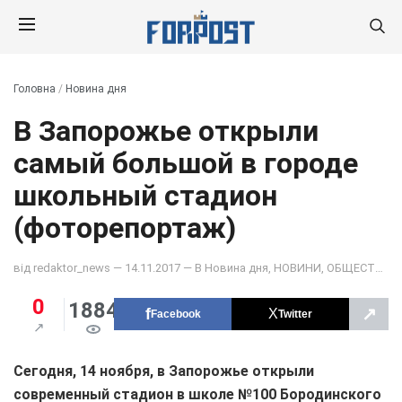
Головна
/
Новина дня
В Запорожье открыли
самый большой в городе
школьный стадион
(фоторепортаж)
від
redaktor_news
— 14.11.2017 — В
Новина дня
,
НОВИНИ
,
ОБЩЕСТВО
,
0
1884
↗
Facebook
Twitter
Сегодня, 14 ноября, в Запорожье открыли
современный стадион в школе №100 Бородинского