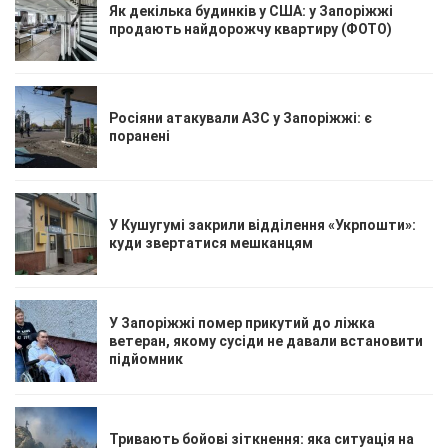
Як декілька будинків у США: у Запоріжжі
продають найдорожчу квартиру (ФОТО)
Росіяни атакували АЗС у Запоріжжі: є
поранені
У Кушугумі закрили відділення «Укрпошти»:
куди звертатися мешканцям
У Запоріжжі помер прикутий до ліжка
ветеран, якому сусіди не давали встановити
підйомник
Тривають бойові зіткнення: яка ситуація на