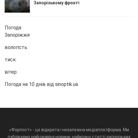
Запорізькому фронті
Погода
Запоріжжя
вологість:
тиск:
вітер:
Погода на 10 днів від
sinoptik.ua
«Форпост» - це відкрита і незалежна медіаплатформа. Ми
публікуємо найцікавіші новини, найкращі статті запорізьких