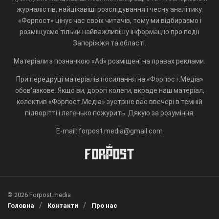
журналістів, найцікавіші розслідування і чесну аналітику.
«Форпост» цінує час своїх читачів, тому ми відбираємо і
розміщуємо тільки найважливішу інформацію про події
Запоріжжя та області.
Матеріали з позначкою «Ad» розміщені на правах реклами.
При передруці матеріалів посилання на «Форпост.Медіа»
обов'язкове. Якщо ви, дорогі колеги, вкраде наш матеріал,
колектив «Форпост.Медіа» зустріне вас ввечері в темній
підворітті і легенько пожурить. Дякую за розуміння.
E-mail: forpost.media@gmail.com
© 2026 Forpost.media
Головна
Контакти
Про нас