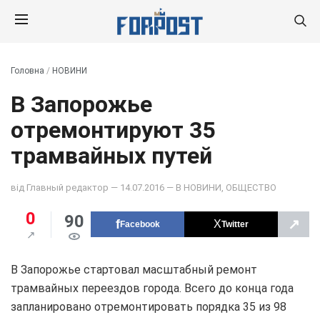
Головна
/
НОВИНИ
В Запорожье
отремонтируют 35
трамвайных путей
від
Главный редактор
— 14.07.2016 — В
НОВИНИ
,
ОБЩЕСТВО
0
90
↗
Facebook
Twitter
В Запорожье стартовал масштабный ремонт
трамвайных переездов города. Всего до конца года
запланировано отремонтировать порядка 35 из 98