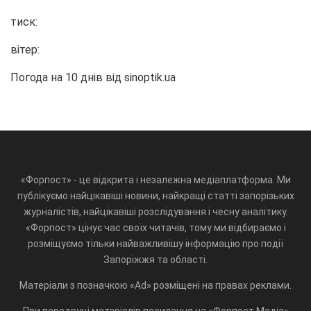
тиск:
вітер:
Погода на 10 днів від
sinoptik.ua
«Форпост» - це відкрита і незалежна медіаплатформа. Ми
публікуємо найцікавіші новини, найкращі статті запорізьких
журналістів, найцікавіші розслідування і чесну аналітику.
«Форпост» цінує час своїх читачів, тому ми відбираємо і
розміщуємо тільки найважливішу інформацію про події
Запоріжжя та області.
Матеріали з позначкою «Ad» розміщені на правах реклами.
При передруці матеріалів посилання на «Форпост.Медіа»