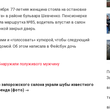
ября. 77-летняя женщина стояла на остановке
а» в районе бульвара Шевченко. Пенсионерке
ала маршрутка №85, водитель впустил в салон
нкой закрыл дверь.
ами и «голосовать» купюрой, чтобы следующий
 домой. Об этом написала в Фейсбук дочь
обнаружили полуживого мужчину
П
З
з запорожского салона украли шубы известного
в
ренда (фото) →
т
ві