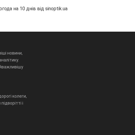
огода на 10 днів від
sinoptik.ua
іші новини,
аналітику.
айважливішу
орогі колеги,
підворітті і