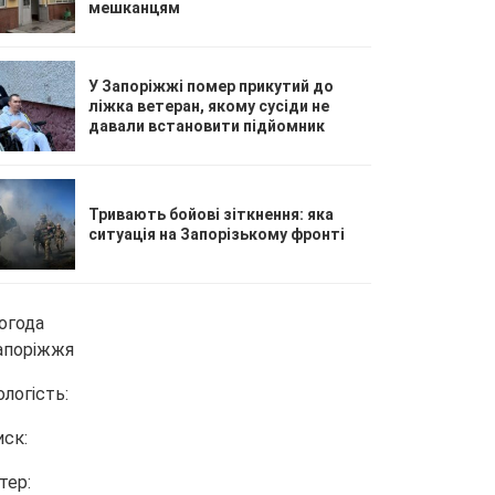
мешканцям
У Запоріжжі помер прикутий до
ліжка ветеран, якому сусіди не
давали встановити підйомник
Тривають бойові зіткнення: яка
ситуація на Запорізькому фронті
огода
апоріжжя
ологість:
иск:
тер: