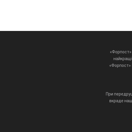
«Форпост» 
найкращі 
«Форпост» ц
При передруц
вкраде наш 