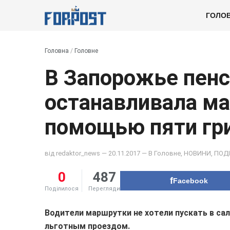
ГОЛО
Головна
/
Головне
В Запорожье пен
останавливала ма
помощью пяти гр
від
redaktor_news
— 20.11.2017 — В
Головне
,
НОВИНИ
,
ПОДІ
0
487
Facebook
Поділилося
Перегляди
Водители маршрутки не хотели пускать в сал
льготным проездом.