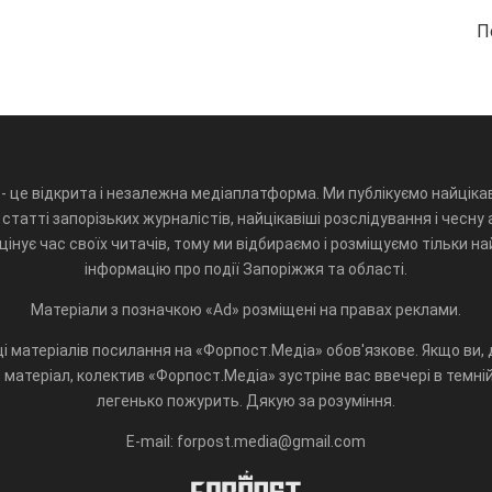
П
- це відкрита і незалежна медіаплатформа. Ми публікуємо найцікав
статті запорізьких журналістів, найцікавіші розслідування і чесну 
інує час своїх читачів, тому ми відбираємо і розміщуємо тільки н
інформацію про події Запоріжжя та області.
Матеріали з позначкою «Ad» розміщені на правах реклами.
і матеріалів посилання на «Форпост.Медіа» обов'язкове. Якщо ви, д
матеріал, колектив «Форпост.Медіа» зустріне вас ввечері в темній 
легенько пожурить. Дякую за розуміння.
E-mail: forpost.media@gmail.com