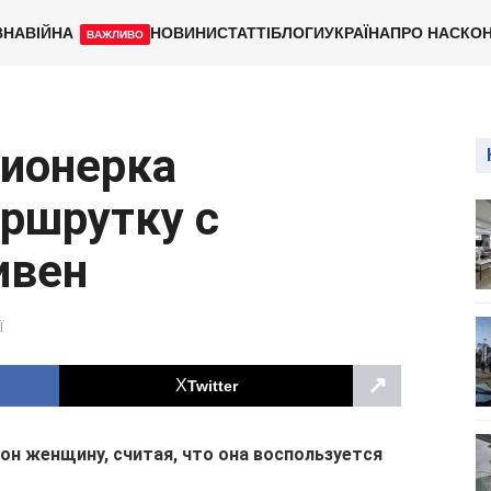
ВНА
ВІЙНА
НОВИНИ
СТАТТІ
БЛОГИ
УКРАЇНА
ПРО НАС
КОН
ВАЖЛИВО
сионерка
ршрутку с
ивен
Ї
↗
Twitter
он женщину, считая, что она воспользуется