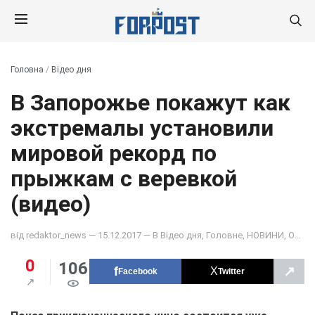
Головна
/
Відео дня
В Запорожье покажут как
экстремалы установили
мировой рекорд по
прыжкам с веревкой
(видео)
від
redaktor_news
— 15.12.2017 — В
Відео дня
,
Головне
,
НОВИНИ
,
ОБЩЕСТВО
0
106
↗
Facebook
Twitter