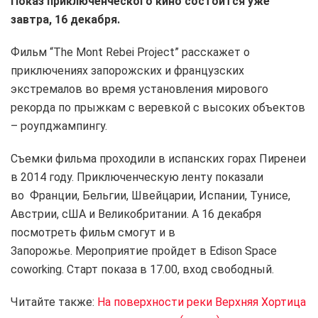
Показ приключенческого кино состоится уже
завтра, 16 декабря.
Фильм “The Mont Rebei Project” расскажет о
приключениях запорожских и французских
экстремалов во время установления мирового
рекорда по прыжкам с веревкой с высоких объектов
– роупджампингу.
Съемки фильма проходили в испанских горах Пиренеи
в 2014 году. Приключенческую ленту показали
во Франции, Бельгии, Швейцарии, Испании, Тунисе,
Австрии, сША и Великобритании. А 16 декабря
посмотреть фильм смогут и в
Запорожье. Мероприятие пройдет в Edison Space
coworking. Старт показа в 17.00, вход свободный.
Читайте также:
На поверхности реки Верхняя Хортица