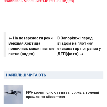
появились маслянистые пятна (видео)
←
На поверхности реки
В Запоріжжі перед
Верхняя Хортица
в’їздом на плотину
появились маслянистые
екскаватор потрапив у
пятна (видео)
ДТП(фото) →
НАЙБІЛЬШ ЧИТАЮТЬ
FPV-дрони полюють на запоріжців: головні
правила, як вберегтися