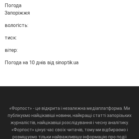
Погода
Запоріжжя
вологість:
тиск:
вітер:
Погода на 10 днів від
sinoptik.ua
«Форпост» - це відкрита і незалежна медіаплатформа. Ми
публікуємо найцікавіші новини, найкращі статті запорізьких
журналістів, найцікавіші розслідування і чесну аналітику.
«Форпост» цінує час своїх читачів, тому ми відбираємо і
розміщуємо тільки найважливішу інформацію про події