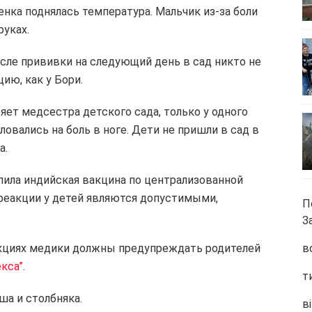
енка поднялась температура. Мальчик из-за боли
руках.
осле прививки на следующий день в сад никто не
ию, как у Бори.
яет медсестра детского сада, только у одного
овались на боль в ноге. Дети не пришли в сад в
а.
пила индийская вакцина по централизованной
реакции у детей являются допустимыми,
П
З
акциях медики должны предупреждать родителей
в
екса”
.
т
ша и столбняка.
ві