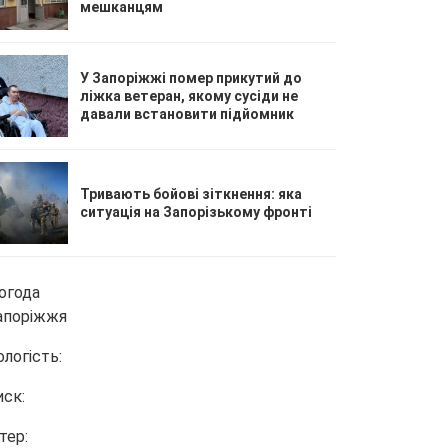
мешканцям
У Запоріжжі помер прикутий до
ліжка ветеран, якому сусіди не
давали встановити підйомник
Тривають бойові зіткнення: яка
ситуація на Запорізькому фронті
огода
апоріжжя
ологість:
иск:
тер: