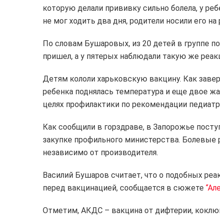
которую делали прививку сильно болела, у реб
не мог ходить два дня, родители носили его на 
По словам Бушаровых, из 20 детей в группе п
пришел, а у пятерых наблюдали такую же реакц
Детям кололи харьковскую вакцину. Как завер
ребенка поднялась температура и еще двое жал
целях профилактики по рекомендации педиатр
Как сообщили в горздраве, в Запорожье посту
закупке профильного министерства. Болевые 
независимо от производителя.
Василий Бушаров считает, что о подобных ре
перед вакцинацией, сообщается в сюжете
“Ал
Отметим, АКДС – вакцина от дифтерии, коклю