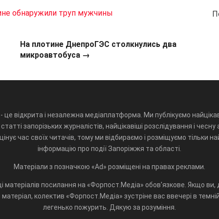
ине обнаружили труп мужчины
П
На плотине ДнепроГЭС столкнулись два
микроавтобуса →
- це відкрита і незалежна медіаплатформа. Ми публікуємо найцікав
статті запорізьких журналістів, найцікавіші розслідування і чесну 
інує час своїх читачів, тому ми відбираємо і розміщуємо тільки н
інформацію про події Запоріжжя та області.
Матеріали з позначкою «Ad» розміщені на правах реклами.
і матеріалів посилання на «Форпост.Медіа» обов'язкове. Якщо ви, д
матеріал, колектив «Форпост.Медіа» зустріне вас ввечері в темній 
легенько пожурить. Дякую за розуміння.