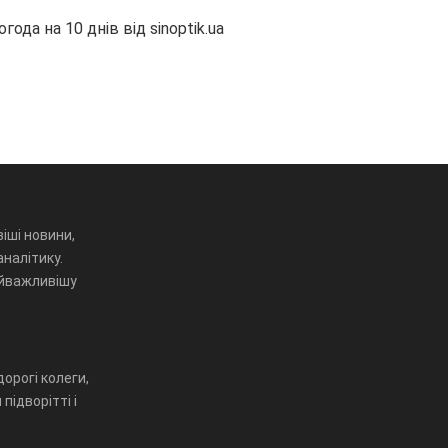
огода на 10 днів від
sinoptik.ua
іші новини,
аналітику.
айважливішу
орогі колеги,
підворітті і