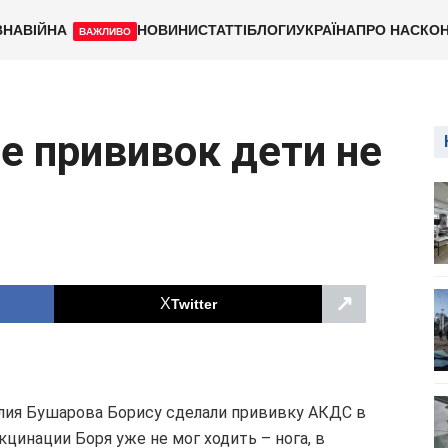
ВНА
ВІЙНА
НОВИНИ
СТАТТІ
БЛОГИ
УКРАЇНА
ПРО НАС
КОН
ВАЖЛИВО
е прививок дети не
↗
Twitter
лия Бушарова Борису сделали прививку АКДС в
кцинации Боря уже не мог ходить – нога, в