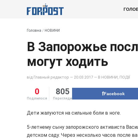
ГОЛО
Головна
/
НОВИНИ
В Запорожье посл
могут ходить
від
Главный редактор
— 20.03.2017 — В
НОВИНИ
,
ПОДІЇ
0
805
Facebook
Поділилося
Перегляди
Дети жалуются на сильные боли в ноге.
5-летнему сыну запорожского активиста Васи
детском саду. Через несколько часов после ва