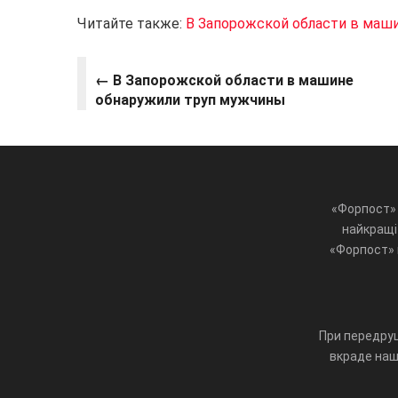
Читайте также:
В Запорожской области в маш
←
В Запорожской области в машине
обнаружили труп мужчины
«Форпост» 
найкращі 
«Форпост» ц
При передруц
вкраде наш 