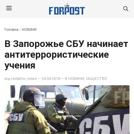
Головна
/
НОВИНИ
В Запорожье СБУ начинает
антитеррористические
учения
від
redaktor_news
— 24.04.2018 — В
НОВИНИ
,
ОБЩЕСТВО