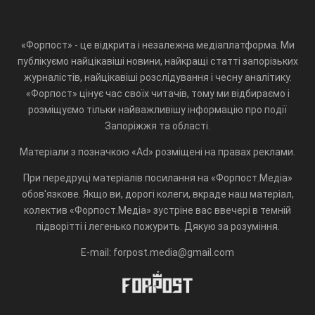
«Форпост» - це відкрита і незалежна медіаплатформа. Ми
публікуємо найцікавіші новини, найкращі статті запорізьких
журналістів, найцікавіші розслідування і чесну аналітику.
«Форпост» цінує час своїх читачів, тому ми відбираємо і
розміщуємо тільки найважливішу інформацію про події
Запоріжжя та області.
Матеріали з позначкою «Ad» розміщені на правах реклами.
При передруці матеріалів посилання на «Форпост.Медіа»
обов'язкове. Якщо ви, дорогі колеги, вкраде наш матеріал,
колектив «Форпост.Медіа» зустріне вас ввечері в темній
підворітті і легенько пожурить. Дякую за розуміння.
E-mail: forpost.media@gmail.com