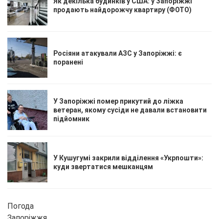
Як декілька будинків у США: у Запоріжжі
продають найдорожчу квартиру (ФОТО)
Росіяни атакували АЗС у Запоріжжі: є
поранені
У Запоріжжі помер прикутий до ліжка
ветеран, якому сусіди не давали встановити
підйомник
У Кушугумі закрили відділення «Укрпошти»:
куди звертатися мешканцям
Погода
Запоріжжя