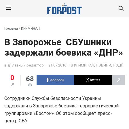
Головна
/
КРИМИНАЛ
В Запорожье СБУшники
задержали боевика «ДНР»
від
Главный редактор
— 21.07.2016 — В
КРИМИНАЛ
,
НОВИНИ
,
ПОДІЇ
0
68
↗
Facebook
Twitter
Сотрудники Службы безопасности Украины
задержали в Запорожье боевика террористической
группировки «Восток». Об этом сообщает пресс-
центр СБУ.