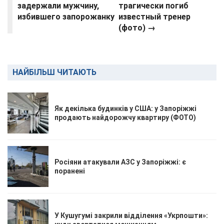
задержали мужчину,
трагически погиб
избившего запорожанку
известный тренер
(фото)
→
НАЙБІЛЬШ ЧИТАЮТЬ
Як декілька будинків у США: у Запоріжжі
продають найдорожчу квартиру (ФОТО)
Росіяни атакували АЗС у Запоріжжі: є
поранені
У Кушугумі закрили відділення «Укрпошти»: