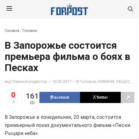
Головна
/
Головне
В Запорожье состоится
премьера фильма о боях в
Песках
від
Главный редактор
— 18.03.2017 — В
Головне
,
НОВИНИ
,
ОБЩЕСТВО
0
161
↗
Facebook
Twitter
В Запорожье в понедельник, 20 марта, состоится
премьерный показ документального фильма «Пески.
Рыцари неба».