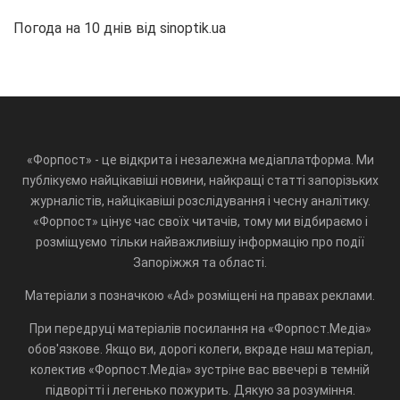
Погода на 10 днів від
sinoptik.ua
«Форпост» - це відкрита і незалежна медіаплатформа. Ми
публікуємо найцікавіші новини, найкращі статті запорізьких
журналістів, найцікавіші розслідування і чесну аналітику.
«Форпост» цінує час своїх читачів, тому ми відбираємо і
розміщуємо тільки найважливішу інформацію про події
Запоріжжя та області.
Матеріали з позначкою «Ad» розміщені на правах реклами.
При передруці матеріалів посилання на «Форпост.Медіа»
обов'язкове. Якщо ви, дорогі колеги, вкраде наш матеріал,
колектив «Форпост.Медіа» зустріне вас ввечері в темній
підворітті і легенько пожурить. Дякую за розуміння.