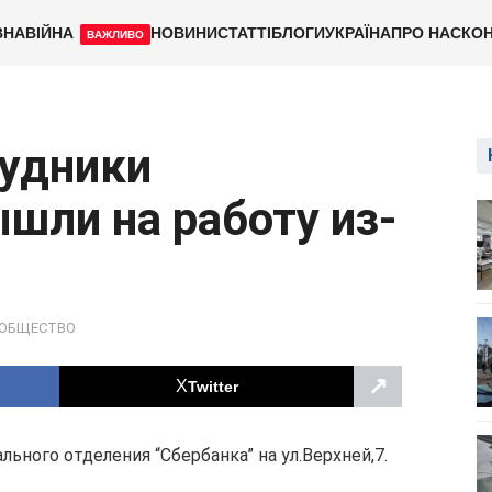
ВНА
ВІЙНА
НОВИНИ
СТАТТІ
БЛОГИ
УКРАЇНА
ПРО НАС
КОН
ВАЖЛИВО
рудники
ышли на работу из-
ОБЩЕСТВО
↗
Twitter
ьного отделения “Сбербанка” на ул.Верхней,7.