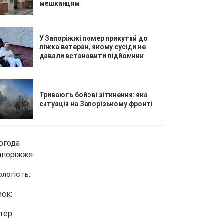
мешканцям
У Запоріжжі помер прикутий до
ліжка ветеран, якому сусіди не
давали встановити підйомник
Тривають бойові зіткнення: яка
ситуація на Запорізькому фронті
огода
апоріжжя
ологість:
иск:
тер: