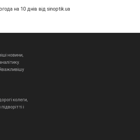
огода на 10 днів від
sinoptik.ua
іші новини,
аналітику.
айважливішу
орогі колеги,
підворітті і