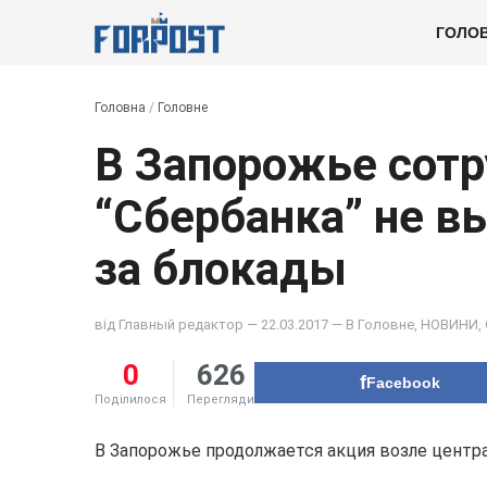
ГОЛО
Головна
/
Головне
В Запорожье сот
“Сбербанка” не в
за блокады
від
Главный редактор
— 22.03.2017 — В
Головне
,
НОВИНИ
,
0
626
Facebook
Поділилося
Перегляди
В Запорожье продолжается акция возле централ