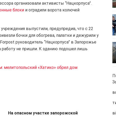
ессора организовали активисты “Нацкорпуса”.
тонные блоки
и оградили ворота колючей
 учреждения выпустили, предупредив, что с 22
ривезли бочки для обогрева, палатки и дежурили у
Forpost руководитель “Нацкорпуса” в Запорожье
а работу не пришли. К зданию подошел лишь
м: мелитопольский «Хатико» обрел дом
П
З
в
т
На опасном участке запорожской
ві