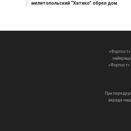
мелитопольский “Хатико” обрел дом
«Форпост» 
найкращі 
«Форпост» ц
При передруц
вкраде наш 