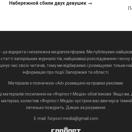
Набережной сбили двух девушек
→
П
- це відкрита і незалежна медіаплатформа. Ми публікуємо найцікав
статті запорізьких журналістів, найцікавіші розслідування і чесну 
інує час своїх читачів, тому ми відбираємо і розміщуємо тільки н
інформацію про події Запоріжжя та області.
Матеріали з позначкою «Ad» розміщені на правах реклами.
і матеріалів посилання на «Форпост.Медіа» обов'язкове. Якщо ви, д
матеріал, колектив «Форпост.Медіа» зустріне вас ввечері в темній 
легенько пожурить. Дякую за розуміння.
E-mail: forpost.media@gmail.com