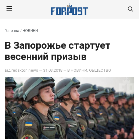
Головна
/
НОВИНИ
В Запорожье стартует
весенний призыв
від
redaktor_news
— 31.03.2018 — В
НОВИНИ
,
ОБЩЕСТВО