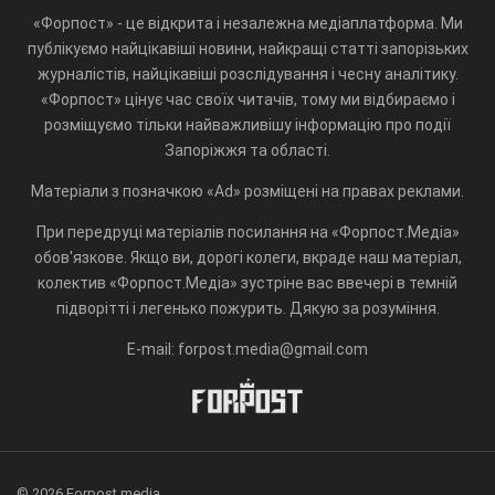
«Форпост» - це відкрита і незалежна медіаплатформа. Ми
публікуємо найцікавіші новини, найкращі статті запорізьких
журналістів, найцікавіші розслідування і чесну аналітику.
«Форпост» цінує час своїх читачів, тому ми відбираємо і
розміщуємо тільки найважливішу інформацію про події
Запоріжжя та області.
Матеріали з позначкою «Ad» розміщені на правах реклами.
При передруці матеріалів посилання на «Форпост.Медіа»
обов'язкове. Якщо ви, дорогі колеги, вкраде наш матеріал,
колектив «Форпост.Медіа» зустріне вас ввечері в темній
підворітті і легенько пожурить. Дякую за розуміння.
E-mail: forpost.media@gmail.com
© 2026 Forpost.media