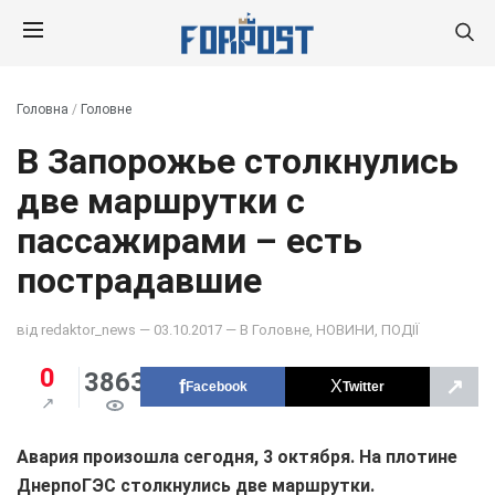
Головна
/
Головне
В Запорожье столкнулись
две маршрутки с
пассажирами – есть
пострадавшие
від
redaktor_news
— 03.10.2017 — В
Головне
,
НОВИНИ
,
ПОДІЇ
0
3863
↗
Facebook
Twitter
Авария произошла сегодня, 3 октября. На плотине
ДнерпоГЭС столкнулись две маршрутки.