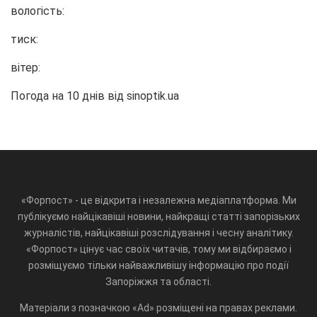
вологість:
тиск:
вітер:
Погода на 10 днів від
sinoptik.ua
«Форпост» - це відкрита і незалежна медіаплатформа. Ми
публікуємо найцікавіші новини, найкращі статті запорізьких
журналістів, найцікавіші розслідування і чесну аналітику.
«Форпост» цінує час своїх читачів, тому ми відбираємо і
розміщуємо тільки найважливішу інформацію про події
Запоріжжя та області.
Матеріали з позначкою «Ad» розміщені на правах реклами.