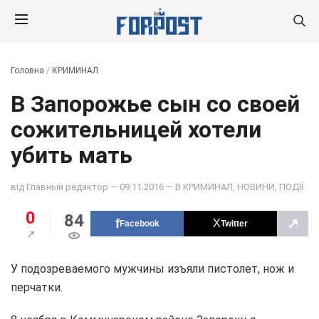
Головна
/
КРИМИНАЛ
В Запорожье сын со своей
сожительницей хотели
убить мать
від
Главный редактор
— 09.11.2016 — В
КРИМИНАЛ
,
НОВИНИ
,
ПОДІЇ
0
84
↗
Facebook
Twitter
У подозреваемого мужчины изъяли пистолет, нож и
перчатки.