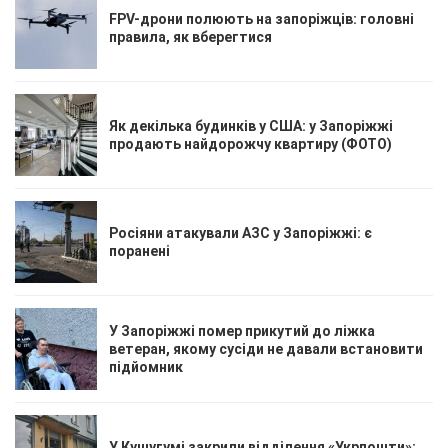
FPV-дрони полюють на запоріжців: головні
правила, як вберегтися
Як декілька будинків у США: у Запоріжжі
продають найдорожчу квартиру (ФОТО)
Росіяни атакували АЗС у Запоріжжі: є
поранені
У Запоріжжі помер прикутий до ліжка
ветеран, якому сусіди не давали встановити
підйомник
У Кушугумі закрили відділення «Укрпошти»: