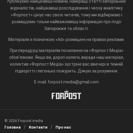
публікуємо найцікавіші новини, найкращі статті запорізьких
журналістів, найцікавіші розслідування і чесну аналітику.
«Форпост» цінує час своїх читачів, тому ми відбираємо і
розміщуємо тільки найважливішу інформацію про події
Запоріжжя та області.
Матеріали з позначкою «Ad» розміщені на правах реклами.
При передруці матеріалів посилання на «Форпост.Медіа»
обов'язкове. Якщо ви, дорогі колеги, вкраде наш матеріал,
колектив «Форпост.Медіа» зустріне вас ввечері в темній
підворітті і легенько пожурить. Дякую за розуміння.
E-mail: forpost.media@gmail.com
© 2026 Forpost.media
Головна
Контакти
Про нас