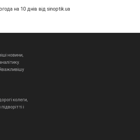
огода на 10 днів від
sinoptik.ua
іші новини,
аналітику.
айважливішу
орогі колеги,
підворітті і