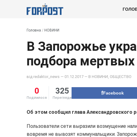
ГОЛО
Головна
/
НОВИНИ
В Запорожье укр
подбора мертвых
від
redaktor_news
— 01.12.2017 — В
НОВИНИ
,
ОБЩЕСТВО
0
325
Facebook
Поділилося
Перегляди
Об этом сообщил глава Александровского р
Пользователи сети выразили возмущение нал
вовремя не вывозят коммунальщики. Запорож