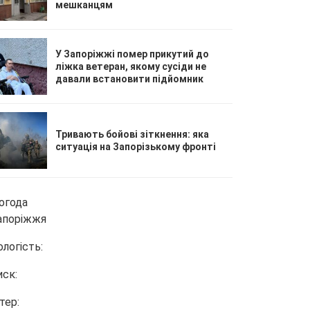
мешканцям
У Запоріжжі помер прикутий до
ліжка ветеран, якому сусіди не
давали встановити підйомник
Тривають бойові зіткнення: яка
ситуація на Запорізькому фронті
огода
апоріжжя
ологість:
иск:
тер: