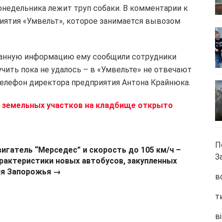
 понедельника лежит труп собаки. В комментарии к
риятия «Умвельт», которое занимается вывозом
 данную информацию ему сообщили сотрудники
чить пока не удалось – в «Умвельте» не отвечают
телефон директора предприятия Антона Крайнюка.
 земельных участков на кладбище открыто
П
игатель “Мерседес” и скорость до 105 км/ч –
З
рактеристики новых автобусов, закупленных
я Запорожья →
в
т
ві