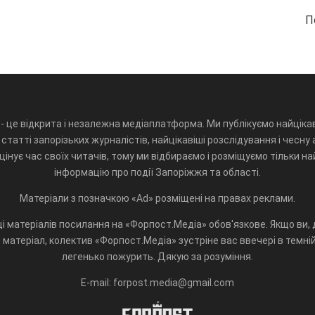
П
- це відкрита і незалежна медіаплатформа. Ми публікуємо найцікав
статті запорізьких журналістів, найцікавіші розслідування і чесну 
інує час своїх читачів, тому ми відбираємо і розміщуємо тільки н
інформацію про події Запоріжжя та області.
Матеріали з позначкою «Ad» розміщені на правах реклами.
і матеріалів посилання на «Форпост.Медіа» обов'язкове. Якщо ви, д
матеріал, колектив «Форпост.Медіа» зустріне вас ввечері в темній 
легенько пожурить. Дякую за розуміння.
E-mail: forpost.media@gmail.com