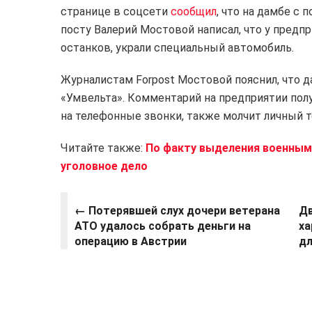
странице в соцсети
сообщил
, что на дамбе с
посту Валерий Мостовой написал, что у предп
останков, украли специальный автомобиль.
Журналистам Forpost Мостовой пояснил, что
«Умвельта». Комментарий на предприятии полу
на телефонные звонки, также молчит личный 
Читайте также:
По факту выделения военным
уголовное дело
←
Потерявшей слух дочери ветерана
Дв
АТО удалось собрать деньги на
ха
операцию в Австрии
дл