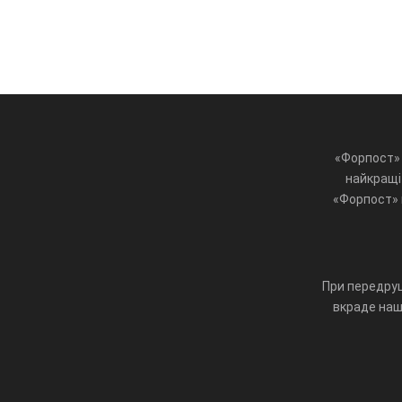
«Форпост» 
найкращі 
«Форпост» ц
При передруц
вкраде наш 