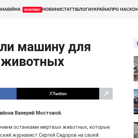
ВНА
ВІЙНА
НОВИНИ
СТАТТІ
БЛОГИ
УКРАЇНА
ПРО НАС
КОН
ВАЖЛИВО
али машину для
 животных
↗
Twitter
айона Валерий Мостовой.
ичием останками мертвых животных, которые
ский журналист Сергей Сидоров на своей