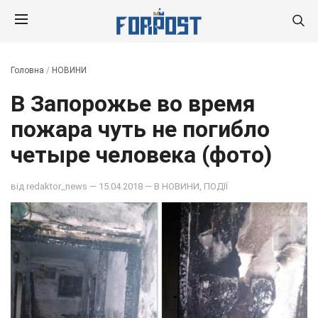
Головна
/
НОВИНИ
В Запорожье во время
пожара чуть не погибло
четыре человека (фото)
від
redaktor_news
— 15.04.2018 — В
НОВИНИ
,
ПОДІЇ