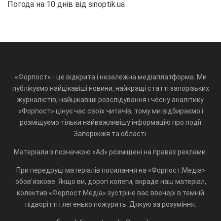
Погода на 10 днів від
sinoptik.ua
«Форпост» - це відкрита і незалежна медіаплатформа. Ми
публікуємо найцікавіші новини, найкращі статті запорізьких
журналістів, найцікавіші розслідування і чесну аналітику.
«Форпост» цінує час своїх читачів, тому ми відбираємо і
розміщуємо тільки найважливішу інформацію про події
Запоріжжя та області.
Матеріали з позначкою «Ad» розміщені на правах реклами.
При передруці матеріалів посилання на «Форпост.Медіа»
обов'язкове. Якщо ви, дорогі колеги, вкраде наш матеріал,
колектив «Форпост.Медіа» зустріне вас ввечері в темній
підворітті і легенько пожурить. Дякую за розуміння.