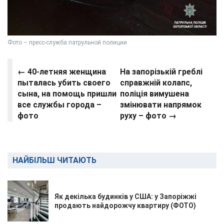
Фото – пресс-служба патрульной полиции
← 40-летняя женщина
На запорізькій греблі
пыталась убить своего
справжній колапс,
сына, на помощь пришли
поліція вимушена
все службы города –
змінювати напрямок
фото
руху – фото
→
НАЙБІЛЬШ ЧИТАЮТЬ
Як декілька будинків у США: у Запоріжжі
продають найдорожчу квартиру (ФОТО)