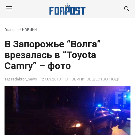
Головна
/
НОВИНИ
В Запорожье “Волга”
врезалась в “Toyota
Camry” – фото
від
redaktor_news
— 27.03.2018 — В
НОВИНИ
,
ОБЩЕСТВО
,
ПОДІЇ