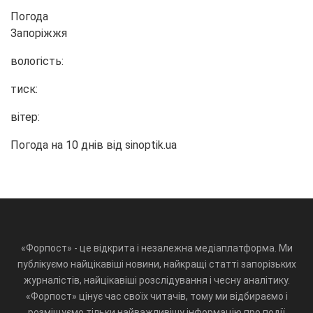
Погода
Запоріжжя
вологість:
тиск:
вітер:
Погода на 10 днів від
sinoptik.ua
«Форпост» - це відкрита і незалежна медіаплатформа. Ми
публікуємо найцікавіші новини, найкращі статті запорізьких
журналістів, найцікавіші розслідування і чесну аналітику.
«Форпост» цінує час своїх читачів, тому ми відбираємо і
розміщуємо тільки найважливішу інформацію про події