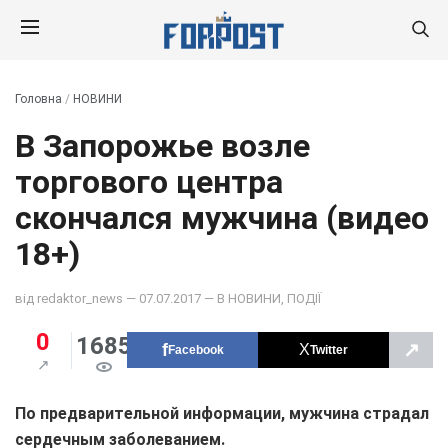
Головна
/
НОВИНИ
В Запорожье возле
торгового центра
скончался мужчина (видео
18+)
від
redaktor_news
— 07.07.2017 — В
НОВИНИ
,
ПОДІЇ
0
1685
↗
Facebook
Twitter
По предварительной информации, мужчина страдал
сердечным заболеванием.