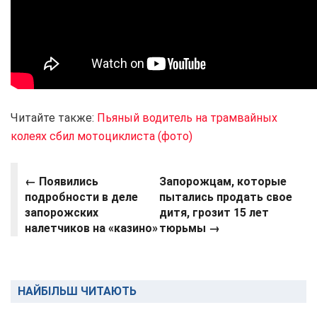
Читайте также:
Пьяный водитель на трамвайных
колеях сбил мотоциклиста (фото)
← Появились
Запорожцам, которые
подробности в деле
пытались продать свое
запорожских
дитя, грозит 15 лет
налетчиков на «казино»
тюрьмы →
НАЙБІЛЬШ ЧИТАЮТЬ