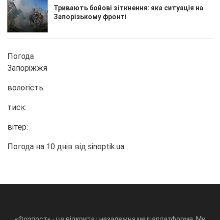
Тривають бойові зіткнення: яка ситуація на
Запорізькому фронті
Погода
Запоріжжя
вологість:
тиск:
вітер:
Погода на 10 днів від
sinoptik.ua
«Форпост» - це відкрита і незалежна медіаплатформа. Ми