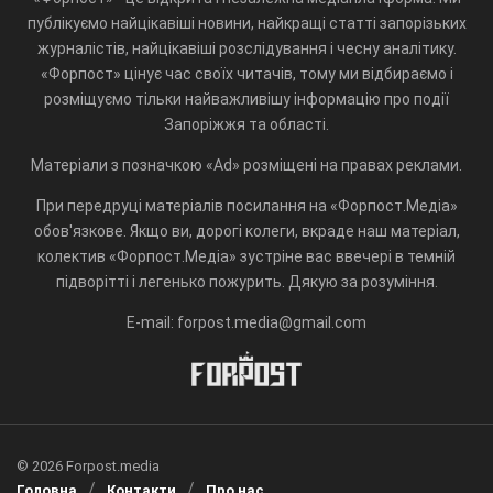
публікуємо найцікавіші новини, найкращі статті запорізьких
журналістів, найцікавіші розслідування і чесну аналітику.
«Форпост» цінує час своїх читачів, тому ми відбираємо і
розміщуємо тільки найважливішу інформацію про події
Запоріжжя та області.
Матеріали з позначкою «Ad» розміщені на правах реклами.
При передруці матеріалів посилання на «Форпост.Медіа»
обов'язкове. Якщо ви, дорогі колеги, вкраде наш матеріал,
колектив «Форпост.Медіа» зустріне вас ввечері в темній
підворітті і легенько пожурить. Дякую за розуміння.
E-mail: forpost.media@gmail.com
© 2026 Forpost.media
Головна
Контакти
Про нас