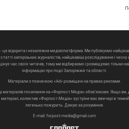
П
- це відкрита і незалежна медіаплатформа. Ми публікуємо найцікав
статті запорізьких журналістів, найцікавіші розслідування і чесну 
інує час своїх читачів, тому ми відбираємо і розміщуємо тільки н
інформацію про події Запоріжжя та області.
Матеріали з позначкою «Ad» розміщені на правах реклами.
і матеріалів посилання на «Форпост.Медіа» обов'язкове. Якщо ви, д
матеріал, колектив «Форпост.Медіа» зустріне вас ввечері в темній 
легенько пожурить. Дякую за розуміння.
E-mail: forpost.media@gmail.com