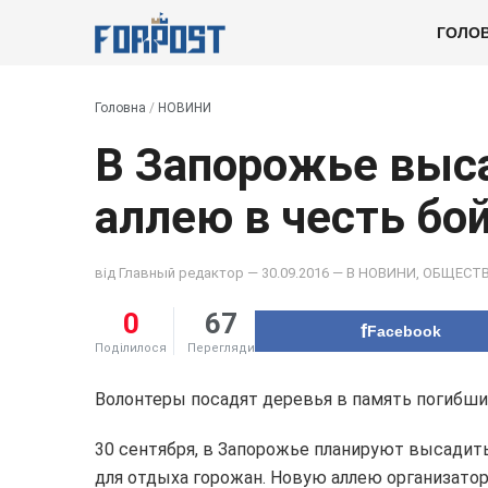
ГОЛО
Головна
/
НОВИНИ
В Запорожье выс
аллею в честь бо
від
Главный редактор
— 30.09.2016 — В
НОВИНИ
,
ОБЩЕСТ
0
67
Facebook
Поділилося
Перегляди
Волонтеры посадят деревья в память погибши
30 сентября, в Запорожье планируют высадит
для отдыха горожан. Новую аллею организат