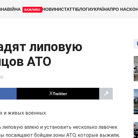
ВНА
ВІЙНА
НОВИНИ
СТАТТІ
БЛОГИ
УКРАЇНА
ПРО НАС
КОН
ВАЖЛИВО
адят липовую
йцов АТО
ВО
↗
Twitter
х и живых военных.
ь липовую аллею и установить несколько лавочек
оры посвящают бойцам зоны АТО, которые выжили,