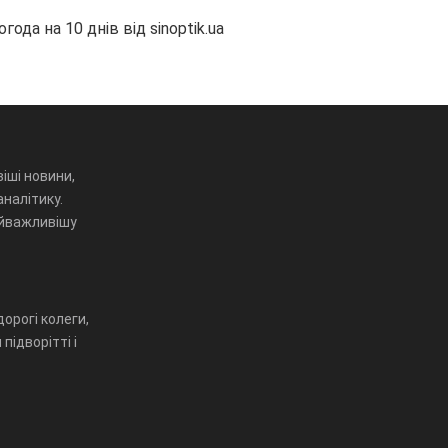
огода на 10 днів від
sinoptik.ua
іші новини,
аналітику.
айважливішу
орогі колеги,
підворітті і