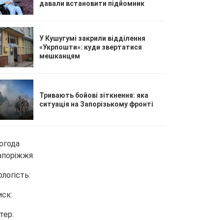
давали встановити підйомник
У Кушугумі закрили відділення
«Укрпошти»: куди звертатися
мешканцям
Тривають бойові зіткнення: яка
ситуація на Запорізькому фронті
огода
апоріжжя
ологість:
иск:
тер: