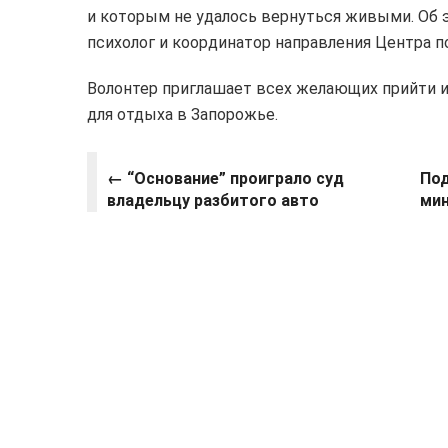
и которым не удалось вернуться живыми. Об 
психолог и координатор направления Центра 
Волонтер приглашает всех желающих прийти и
для отдыха в Запорожье.
←
“Основание” проиграло суд
Под
владельцу разбитого авто
мин