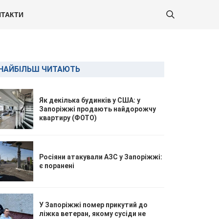
ТАКТИ
НАЙБІЛЬШ ЧИТАЮТЬ
Як декілька будинків у США: у
Запоріжжі продають найдорожчу
квартиру (ФОТО)
Росіяни атакували АЗС у Запоріжжі:
є поранені
У Запоріжжі помер прикутий до
ліжка ветеран, якому сусіди не