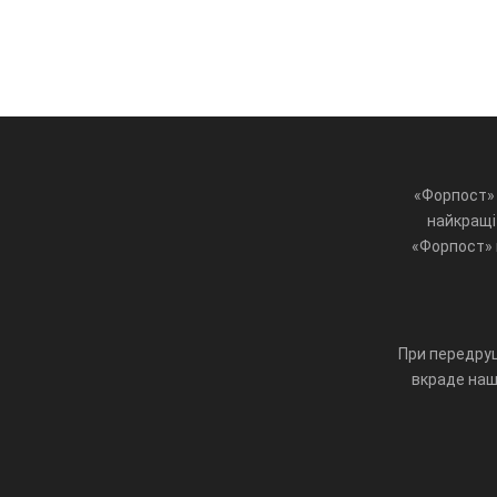
«Форпост» 
найкращі 
«Форпост» ц
При передруц
вкраде наш 