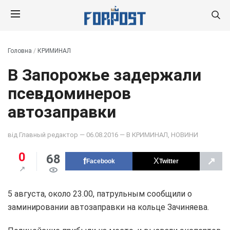
Головна
/
КРИМИНАЛ
В Запорожье задержали
псевдоминеров
автозаправки
від
Главный редактор
— 06.08.2016 — В
КРИМИНАЛ
,
НОВИНИ
0
68
↗
Facebook
Twitter
5 августа, около 23.00, патрульным сообщили о
заминировании автозаправки на кольце Зачиняева.