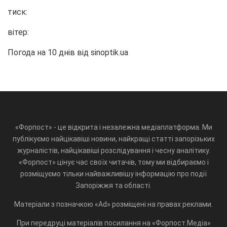
тиск:
вітер:
Погода на 10 днів від
sinoptik.ua
«Форпост» - це відкрита і незалежна медіаплатформа. Ми
публікуємо найцікавіші новини, найкращі статті запорізьких
журналістів, найцікавіші розслідування і чесну аналітику.
«Форпост» цінує час своїх читачів, тому ми відбираємо і
розміщуємо тільки найважливішу інформацію про події
Запоріжжя та області.
Матеріали з позначкою «Ad» розміщені на правах реклами.
При передруці матеріалів посилання на «Форпост.Медіа»