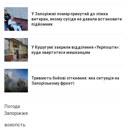
У Запоріжжі помер прикутий до ліжка
ветеран, якому сусіди не давали встановити
підйомник
У Кушугумі закрили відділення «Укрпошти»:
куди звертатися мешканцям
Тривають бойові зіткнення: яка ситуація на
Запорізькому фронті
Погода
Запоріжжя
вологість: