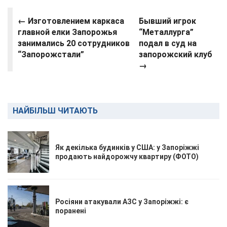
← Изготовлением каркаса
Бывший игрок
главной елки Запорожья
“Металлурга”
занимались 20 сотрудников
подал в суд на
“Запорожстали”
запорожский клуб
→
НАЙБІЛЬШ ЧИТАЮТЬ
Як декілька будинків у США: у Запоріжжі
продають найдорожчу квартиру (ФОТО)
Росіяни атакували АЗС у Запоріжжі: є
поранені