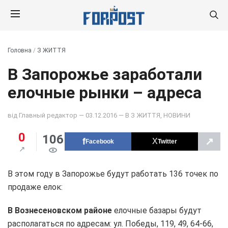
Головна
/
З ЖИТТЯ
В Запорожье заработали
елочные рынки – адреса
від
Главный редактор
— 03.12.2016 — В
З ЖИТТЯ
,
НОВИНИ
0
106
↗
Facebook
Twitter
В этом году в Запорожье будут работать 136 точек по
продаже елок:
В Вознесеновском районе
елочные базары будут
располагаться по адресам: ул. Победы, 119, 49, 64-66,