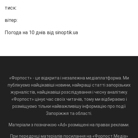
тиск:
вітер:
Погода на 10 днів від
sinoptik.ua
«Форпост» - це відкрита і незалежна медіаплатформа. Ми
публікуємо найцікавіші новини, найкращі статті запорізьких
журналістів, найцікавіші розслідування і чесну аналітику.
«Форпост» цінує час своїх читачів, тому ми відбираємо і
розміщуємо тільки найважливішу інформацію про події
Запоріжжя та області.
Матеріали з позначкою «Ad» розміщені на правах реклами.
При передруці матеріалів посилання на «Форпост.Медіа»