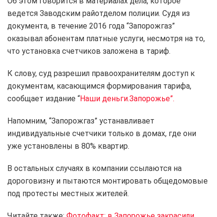
Об этом говорится в материалах дела, которое
ведется Заводским райотделом полиции. Судя из
документа, в течение 2016 года “Запорожгаз”
оказывал абонентам платные услуги, несмотря на то,
что установка счетчиков заложена в тариф.
К слову, суд разрешил правоохранителям доступ к
документам, касающимся формирования тарифа,
сообщает издание “
Наши деньги.Запорожье”.
Напомним, “Запорожгаз” устанавливает
индивидуальные счетчики только в домах, где они
уже установлены в 80% квартир.
В остальных случаях в компании ссылаются на
дороговизну и пытаются монтировать общедомовые
под протесты местных жителей.
Читайте также:
Фотофакт: в Запорожье закрасили