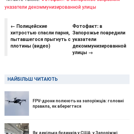
указатели декоммунизированной улицы
←
Полицейские
Фотофакт: в
хитростью спасли парня,
Запорожье повредили
пытавшегося прыгнуть с
указатели
плотины (видео)
декоммунизированной
улицы →
НАЙБІЛЬШ ЧИТАЮТЬ
FPV-дрони полюють на запоріжців: головні
правила, як вберегтися
Як декілька будинків у США: у Запоріжжі