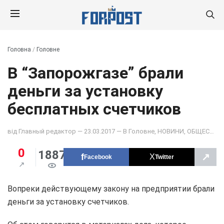
Головна
/
Головне
В “Запорожгазе” брали
деньги за установку
бесплатных счетчиков
від
Главный редактор
— 23.03.2017 — В
Головне
,
НОВИНИ
,
ОБЩЕСТВО
0
1887
↗
Facebook
Twitter
Вопреки действующему закону на предприятии брали
деньги за установку счетчиков.