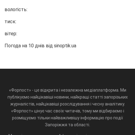
вологість:
тиск:
вітер:
Погода на 10 днів від
sinoptik.ua
«Форпост» - це відкрита і незалежна медіаплатформа. Ми
публікуємо найцікавіші новини, найкращі статті запорізьких
журналістів, найцікавіші розслідування і чесну аналітику.
«Форпост» цінує час своїх читачів, тому ми відбираємо і
розміщуємо тільки найважливішу інформацію про події
Запоріжжя та області.