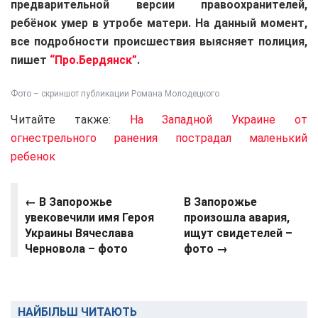
предварительной версии правоохранителей,
ребёнок умер в утробе матери. На данный момент,
все подробности происшествия выясняет полиция,
пишет
“Про.Бердянск”
.
Фото – скриншот публикации Романа Молодецкого
Читайте также:
На Западной Украине от
огнестрельного ранения пострадал маленький
ребенок
←
В Запорожье
В Запорожье
увековечили имя Героя
произошла авария,
Украины Вячеслава
ищут свидетелей –
Черновола – фото
фото →
НАЙБІЛЬШ ЧИТАЮТЬ