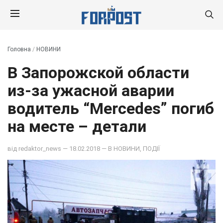
Головна
/
НОВИНИ
В Запорожской области
из-за ужасной аварии
водитель “Merсedes” погиб
на месте – детали
від
redaktor_news
— 18.02.2018 — В
НОВИНИ
,
ПОДІЇ