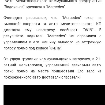
“ЗИЛ” Мелитопольского коммунального предприятия
“Водоканал” врезался в “Merсedes”.
Очевидцы рассказали, что “Merсedes” ехал на
высокой скорости, а авто мелитопольского КП
двигался ему навстречу, сообщает “0619”. В
результате водитель “Merсedes” не справился с
управлением и его машину вынесло на встречную
полосу прямо под колеса “ЗИЛа”.
От удара грузовик коммунальщиков загорелся, а 21-
летний мелитополец, управлявший легковым авто,
погиб прямо на месте пришествия. Его тело из
покореженного авто доставали спасатели.