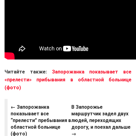
Читайте также:
Запорожанка показывает все
«прелести» прибывания в областной больнице
(фото)
←
Запорожанка
В Запорожье
показывает все
маршрутчик задел двух
“прелести” пребывания в
людей, переходящих
областной больнице
дорогу, и поехал дальше
(фото)
→