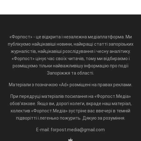
«Форпост» - це відкрита і незалежна медіаплатформа. Ми
публікуємо найцікавіші новини, найкращі статті запорізьких
журналістів, найцікавіші розслідування і чесну аналітику.
«Форпост» цінує час своїх читачів, тому ми відбираємо і
розміщуємо тільки найважливішу інформацію про події
Запоріжжя та області.
Матеріали з позначкою «Ad» розміщені на правах реклами.
При передруці матеріалів посилання на «Форпост.Медіа»
обов'язкове. Якщо ви, дорогі колеги, вкраде наш матеріал,
колектив «Форпост.Медіа» зустріне вас ввечері в темній
підворітті і легенько пожурить. Дякую за розуміння.
E-mail: forpost.media@gmail.com