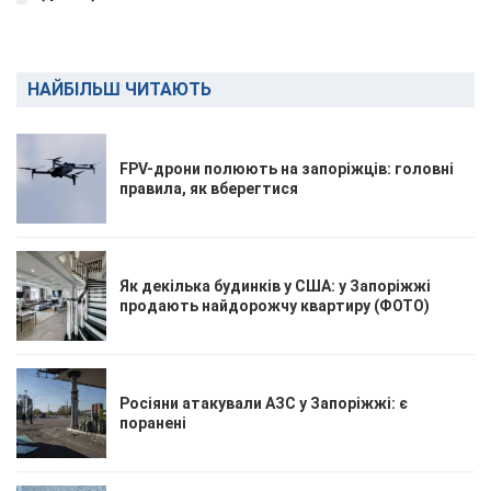
НАЙБІЛЬШ ЧИТАЮТЬ
FPV-дрони полюють на запоріжців: головні
правила, як вберегтися
Як декілька будинків у США: у Запоріжжі
продають найдорожчу квартиру (ФОТО)
Росіяни атакували АЗС у Запоріжжі: є
поранені