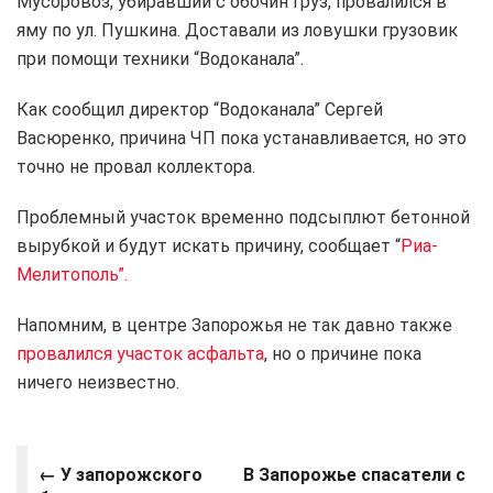
Мусоровоз, убиравший с обочин груз, провалился в
яму по ул. Пушкина. Доставали из ловушки грузовик
при помощи техники “Водоканала”.
Как сообщил директор “Водоканала” Сергей
Васюренко, причина ЧП пока устанавливается, но это
точно не провал коллектора.
Проблемный участок временно подсыплют бетонной
вырубкой и будут искать причину, сообщает “
Риа-
Мелитополь”.
Напомним, в центре Запорожья не так давно также
провалился участок асфальта
, но о причине пока
ничего неизвестно.
←
У запорожского
В Запорожье спасатели с