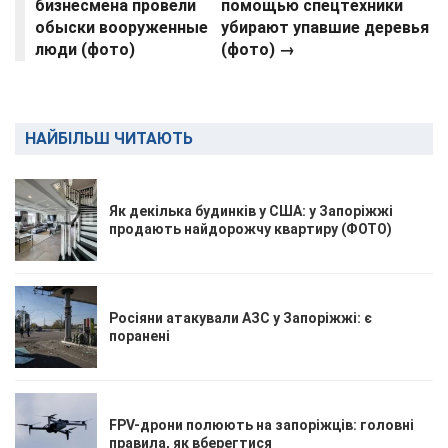
бизнесмена провели
помощью спецтехники
обыски вооруженные
убирают упавшие деревья
люди (фото)
(фото) →
НАЙБІЛЬШ ЧИТАЮТЬ
Як декілька будинків у США: у Запоріжжі
продають найдорожчу квартиру (ФОТО)
Росіяни атакували АЗС у Запоріжжі: є
поранені
FPV-дрони полюють на запоріжців: головні
правила, як вберегтися