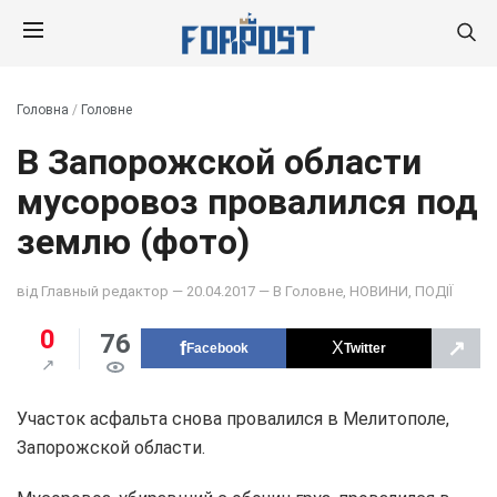
Головна
/
Головне
В Запорожской области
мусоровоз провалился под
землю (фото)
від
Главный редактор
— 20.04.2017 — В
Головне
,
НОВИНИ
,
ПОДІЇ
0
76
↗
Facebook
Twitter
Участок асфальта снова провалился в Мелитополе,
Запорожской области.