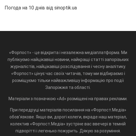
Погода на 10 днів від
sinoptik.ua
«Форпост» - це відкрита і незалежна медіаплатформа. Ми
публікуємо найцікавіші новини, найкращі статті запорізьких
журналістів, найцікавіші розслідування і чесну аналітику.
«Форпост» цінує час своїх читачів, тому ми відбираємо і
розміщуємо тільки найважливішу інформацію про події
Запоріжжя та області.
Матеріали з позначкою «Ad» розміщені на правах реклами.
При передруці матеріалів посилання на «Форпост.Медіа»
обов'язкове. Якщо ви, дорогі колеги, вкраде наш матеріал,
колектив «Форпост.Медіа» зустріне вас ввечері в темній
підворітті і легенько пожурить. Дякую за розуміння.