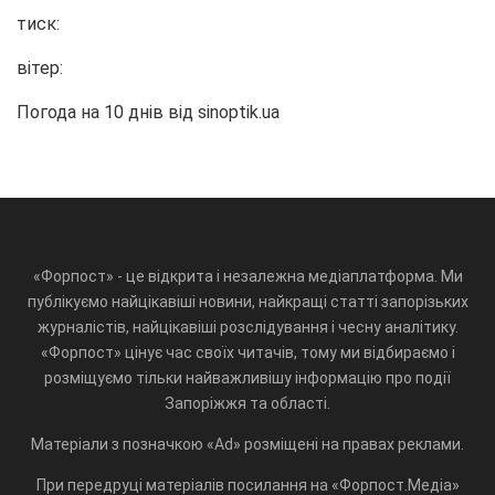
тиск:
вітер:
Погода на 10 днів від
sinoptik.ua
«Форпост» - це відкрита і незалежна медіаплатформа. Ми
публікуємо найцікавіші новини, найкращі статті запорізьких
журналістів, найцікавіші розслідування і чесну аналітику.
«Форпост» цінує час своїх читачів, тому ми відбираємо і
розміщуємо тільки найважливішу інформацію про події
Запоріжжя та області.
Матеріали з позначкою «Ad» розміщені на правах реклами.
При передруці матеріалів посилання на «Форпост.Медіа»