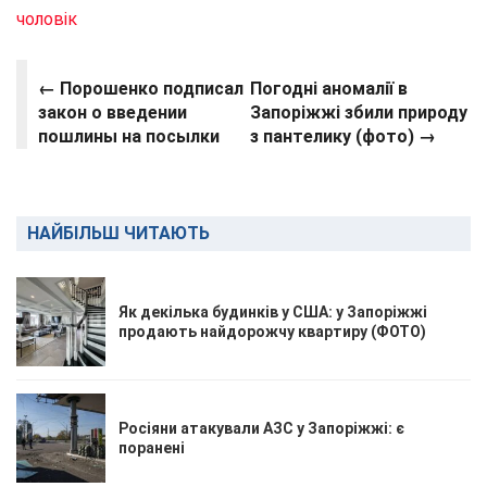
чоловік
← Порошенко подписал
Погодні аномалії в
закон о введении
Запоріжжі збили природу
пошлины на посылки
з пантелику (фото)
→
НАЙБІЛЬШ ЧИТАЮТЬ
Як декілька будинків у США: у Запоріжжі
продають найдорожчу квартиру (ФОТО)
Росіяни атакували АЗС у Запоріжжі: є
поранені