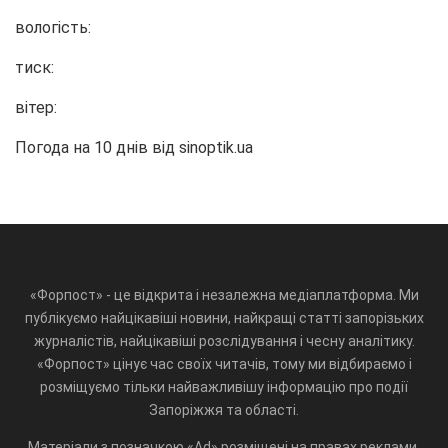
вологість:
тиск:
вітер:
Погода на 10 днів від
sinoptik.ua
«Форпост» - це відкрита і незалежна медіаплатформа. Ми
публікуємо найцікавіші новини, найкращі статті запорізьких
журналістів, найцікавіші розслідування і чесну аналітику.
«Форпост» цінує час своїх читачів, тому ми відбираємо і
розміщуємо тільки найважливішу інформацію про події
Запоріжжя та області.
Матеріали з позначкою «Ad» розміщені на правах реклами.