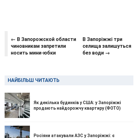
← В Запорожской области
В Запоріжжі три
чиновникам запретили
селища залишуться
носить мини-юбки
без води →
НАЙБІЛЬШ ЧИТАЮТЬ
Як декілька будинків у США: у Запоріжжі
продають найдорожчу квартиру (ФОТО)
Росіяни атакували АЗС у Запоріжжі: є