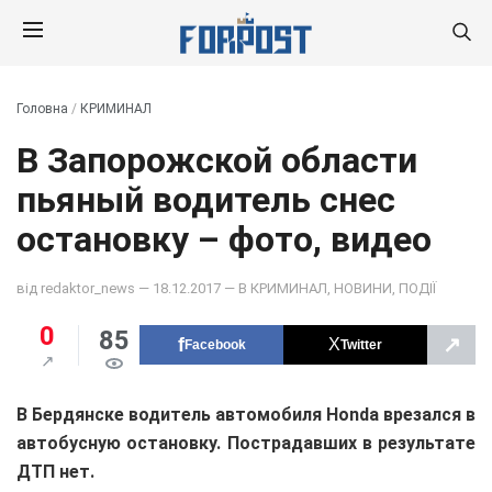
Головна
/
КРИМИНАЛ
В Запорожской области
пьяный водитель снес
остановку – фото, видео
від
redaktor_news
— 18.12.2017 — В
КРИМИНАЛ
,
НОВИНИ
,
ПОДІЇ
0
85
↗
Facebook
Twitter
В Бердянске водитель автомобиля Honda врезался в
автобусную остановку. Пострадавших в результате
ДТП нет.