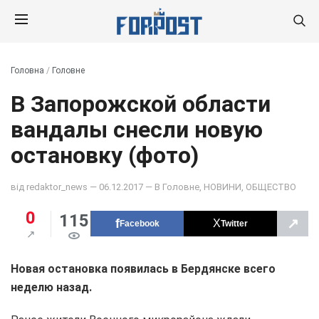
Головна
/
Головне
В Запорожской области
вандалы снесли новую
остановку (фото)
від
redaktor_news
— 06.12.2017 — В
Головне
,
НОВИНИ
,
ОБЩЕСТВО
0
115
↗
Facebook
Twitter
Новая остановка появилась в Бердянске всего
неделю назад.