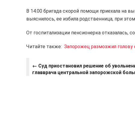
В 14.00 бригада скорой помощи приехала на в
выяснилось, ее избила родственница, при этом
От госпитализации пенсионерка отказалась, 
Читайте также:
Запорожец размозжил голову 
←
Суд приостановил решение об увольнен
главврача центральной запорожской бол