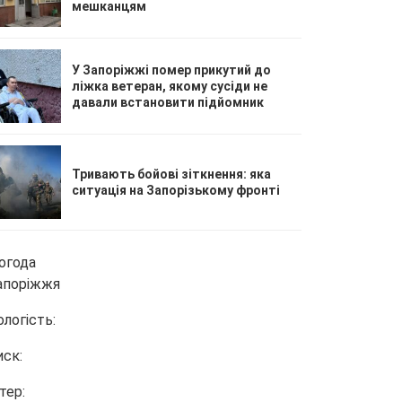
мешканцям
У Запоріжжі помер прикутий до
ліжка ветеран, якому сусіди не
давали встановити підйомник
Тривають бойові зіткнення: яка
ситуація на Запорізькому фронті
огода
апоріжжя
ологість:
иск:
тер: