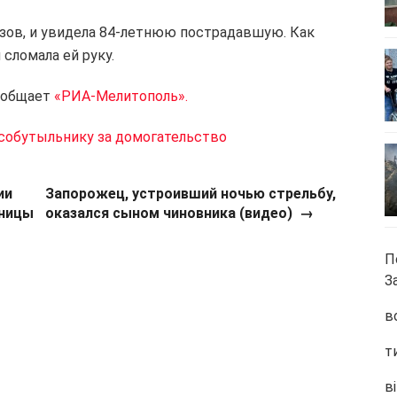
ызов, и увидела 84-летнюю пострадавшую. Как
 сломала ей руку.
сообщает
«РИА-Мелитополь».
собутыльнику за домогательство
ии
Запорожец, устроивший ночью стрельбу,
ьницы
оказался сыном чиновника (видео)
→
П
З
в
т
ві