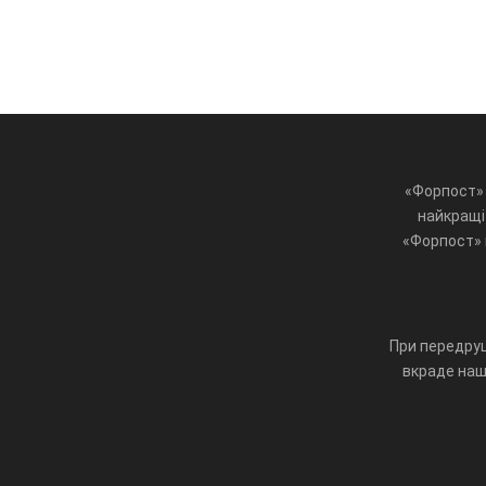
«Форпост» 
найкращі 
«Форпост» ц
При передруц
вкраде наш 