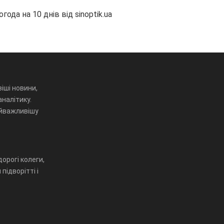
огода на 10 днів від
sinoptik.ua
іші новини,
аналітику.
айважливішу
орогі колеги,
підворітті і