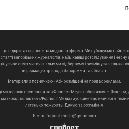
П
- це відкрита і незалежна медіаплатформа. Ми публікуємо найцікав
статті запорізьких журналістів, найцікавіші розслідування і чесну 
інує час своїх читачів, тому ми відбираємо і розміщуємо тільки н
інформацію про події Запоріжжя та області.
Матеріали з позначкою «Ad» розміщені на правах реклами.
і матеріалів посилання на «Форпост.Медіа» обов'язкове. Якщо ви, д
матеріал, колектив «Форпост.Медіа» зустріне вас ввечері в темній 
легенько пожурить. Дякую за розуміння.
E-mail: forpost.media@gmail.com