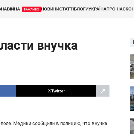
ВНА
ВІЙНА
НОВИНИ
СТАТТІ
БЛОГИ
УКРАЇНА
ПРО НАС
КОН
ВАЖЛИВО
ласти внучка
↗
Twitter
.
поле. Медики сообщили в полицию, что внучка