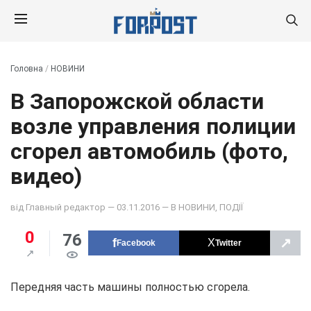
Головна
/
НОВИНИ
В Запорожской области
возле управления полиции
сгорел автомобиль (фото,
видео)
від
Главный редактор
— 03.11.2016 — В
НОВИНИ
,
ПОДІЇ
0
76
↗
Facebook
Twitter
Передняя часть машины полностью сгорела.