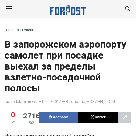
Головна
/
Головне
В запорожском аэропорту
самолет при посадке
выехал за пределы
взлетно-посадочной
полосы
від
redaktor_news
— 04.09.2017 — В
Головне
,
НОВИНИ
,
ПОДІЇ
0
2716
↗
Facebook
Twitter