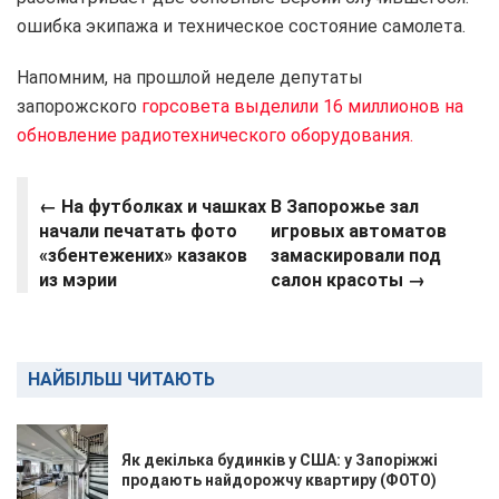
ошибка экипажа и техническое состояние самолета.
Напомним, на прошлой неделе депутаты
запорожского
горсовета выделили 16 миллионов на
обновление радиотехнического оборудования.
← На футболках и чашках
В Запорожье зал
начали печатать фото
игровых автоматов
«збентежених» казаков
замаскировали под
из мэрии
салон красоты →
НАЙБІЛЬШ ЧИТАЮТЬ
Як декілька будинків у США: у Запоріжжі
продають найдорожчу квартиру (ФОТО)