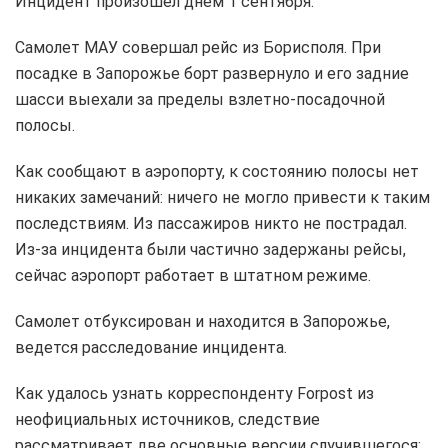
Инцидент произошел днем 1 сентября.
Самолет МАУ совершал рейс из Борисполя. При
посадке в Запорожье борт развернуло и его задние
шасси выехали за пределы взлетно-посадочной
полосы.
Как сообщают в аэропорту, к состоянию полосы нет
никаких замечаний: ничего не могло привести к таким
последствиям. Из пассажиров никто не пострадал.
Из-за инцидента были частично задержаны рейсы,
сейчас аэропорт работает в штатном режиме.
Самолет отбуксирован и находится в Запорожье,
ведется расследование инцидента.
Как удалось узнать корреспонденту Forpost из
неофициальных источников, следствие
рассматривает две основные версии случившегося: