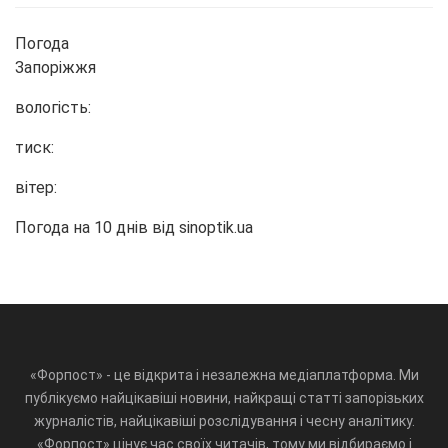
Погода
Запоріжжя
вологість:
тиск:
вітер:
Погода на 10 днів від
sinoptik.ua
«Форпост» - це відкрита і незалежна медіаплатформа. Ми
публікуємо найцікавіші новини, найкращі статті запорізьких
журналістів, найцікавіші розслідування і чесну аналітику.
«Форпост» цінує час своїх читачів, тому ми відбираємо і