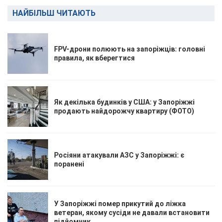
НАЙБІЛЬШ ЧИТАЮТЬ
FPV-дрони полюють на запоріжців: головні
правила, як вберегтися
Як декілька будинків у США: у Запоріжжі
продають найдорожчу квартиру (ФОТО)
Росіяни атакували АЗС у Запоріжжі: є
поранені
У Запоріжжі помер прикутий до ліжка
ветеран, якому сусіди не давали встановити
підйомник