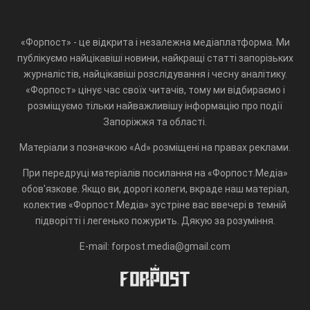
«Форпост» - це відкрита і незалежна медіаплатформа. Ми
публікуємо найцікавіші новини, найкращі статті запорізьких
журналістів, найцікавіші розслідування і чесну аналітику.
«Форпост» цінує час своїх читачів, тому ми відбираємо і
розміщуємо тільки найважливішу інформацію про події
Запоріжжя та області.
Матеріали з позначкою «Ad» розміщені на правах реклами.
При передруці матеріалів посилання на «Форпост.Медіа»
обов'язкове. Якщо ви, дорогі колеги, вкраде наш матеріал,
колектив «Форпост.Медіа» зустріне вас ввечері в темній
підворітті і легенько пожурить. Дякую за розуміння.
E-mail: forpost.media@gmail.com