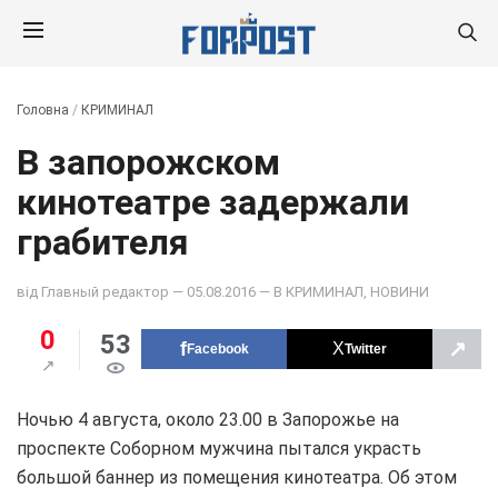
Головна
/
КРИМИНАЛ
В запорожском
кинотеатре задержали
грабителя
від
Главный редактор
— 05.08.2016 — В
КРИМИНАЛ
,
НОВИНИ
0
53
↗
Facebook
Twitter
Ночью 4 августа, около 23.00 в Запорожье на
проспекте Соборном мужчина пытался украсть
большой баннер из помещения кинотеатра. Об этом