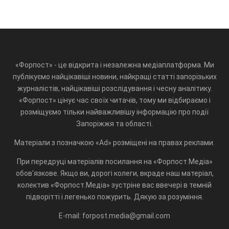
«Форпост» - це відкрита і незалежна медіаплатформа. Ми
публікуємо найцікавіші новини, найкращі статті запорізьких
журналістів, найцікавіші розслідування і чесну аналітику.
«Форпост» цінує час своїх читачів, тому ми відбираємо і
розміщуємо тільки найважливішу інформацію про події
Запоріжжя та області.
Матеріали з позначкою «Ad» розміщені на правах реклами.
При передруці матеріалів посилання на «Форпост.Медіа»
обов'язкове. Якщо ви, дорогі колеги, вкраде наш матеріал,
колектив «Форпост.Медіа» зустріне вас ввечері в темній
підворітті і легенько пожурить. Дякую за розуміння.
E-mail: forpost.media@gmail.com