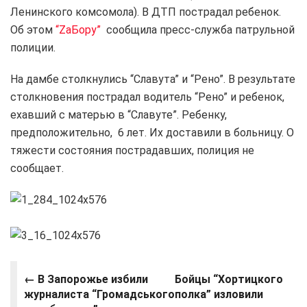
Ленинского комсомола). В ДТП пострадал ребенок.
Об этом
“ZаБору”
сообщила пресс-служба патрульной
полиции.
На дамбе столкнулись “Славута” и “Рено”. В результате
столкновения пострадал водитель “Рено” и ребенок,
ехавший с матерью в “Славуте”. Ребенку,
предположительно, 6 лет. Их доставили в больницу. О
тяжести состояния пострадавших, полиция не
сообщает.
← В Запорожье избили
Бойцы “Хортицкого
журналиста “Громадського
полка” изловили