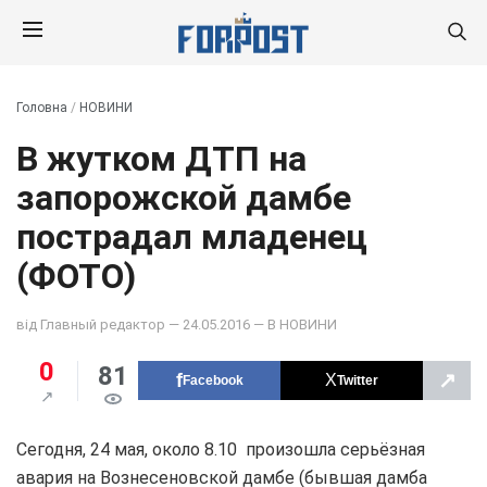
Головна
/
НОВИНИ
В жутком ДТП на
запорожской дамбе
пострадал младенец
(ФОТО)
від
Главный редактор
— 24.05.2016 — В
НОВИНИ
0
81
↗
Facebook
Twitter
Сегодня, 24 мая, около 8.10 произошла серьёзная
авария на Вознесеновской дамбе (бывшая дамба