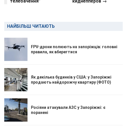
телебачення”
киднепперов →
НАЙБІЛЬШ ЧИТАЮТЬ
FPV-дрони полюють на запоріжців: головні
правила, як вберегтися
Як декілька будинків у США: у Запоріжжі
продають найдорожчу квартиру (ФОТО)
Росіяни атакували АЗС у Запоріжжі: є
поранені