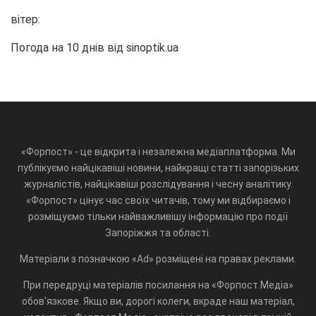
вітер:
Погода на 10 днів від
sinoptik.ua
«Форпост» - це відкрита і незалежна медіаплатформа. Ми
публікуємо найцікавіші новини, найкращі статті запорізьких
журналістів, найцікавіші розслідування і чесну аналітику.
«Форпост» цінує час своїх читачів, тому ми відбираємо і
розміщуємо тільки найважливішу інформацію про події
Запоріжжя та області.
Матеріали з позначкою «Ad» розміщені на правах реклами.
При передруці матеріалів посилання на «Форпост.Медіа»
обов'язкове. Якщо ви, дорогі колеги, вкраде наш матеріал,