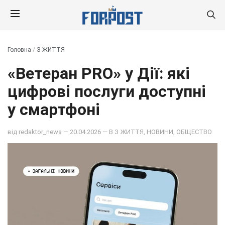
Головна
/
З ЖИТТЯ
«Ветеран PRO» у Дії: які
цифрові послуги доступні
у смартфоні
від
redaktor_news
— 20.04.2026 — В
З ЖИТТЯ
,
НОВИНИ
,
ОБЩЕСТВО