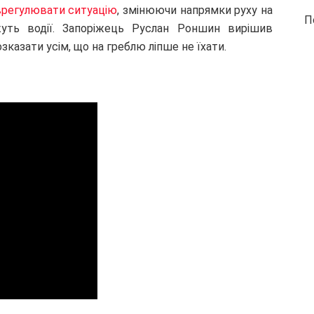
врегулювати ситуацію
, змінюючи напрямки руху на
П
жуть водії. Запоріжець Руслан Роншин вирішив
зказати усім, що на греблю ліпше не їхати.