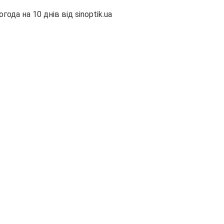
огода на 10 днів від
sinoptik.ua