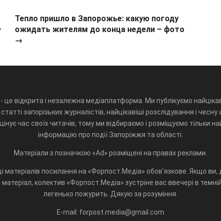
Тепло пришло в Запорожье: какую погоду
–
ожидать жителям до конца недели – фото
→
- це відкрита і незалежна медіаплатформа. Ми публікуємо найцікав
статті запорізьких журналістів, найцікавіші розслідування і чесну 
інує час своїх читачів, тому ми відбираємо і розміщуємо тільки н
інформацію про події Запоріжжя та області.
Матеріали з позначкою «Ad» розміщені на правах реклами.
і матеріалів посилання на «Форпост.Медіа» обов'язкове. Якщо ви, д
матеріал, колектив «Форпост.Медіа» зустріне вас ввечері в темній 
легенько пожурить. Дякую за розуміння.
E-mail: forpost.media@gmail.com