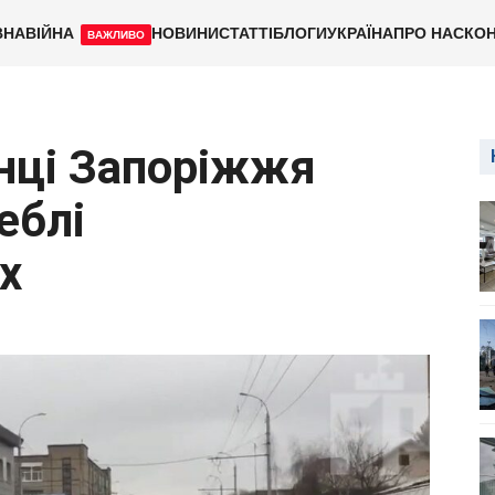
ВНА
ВІЙНА
НОВИНИ
СТАТТІ
БЛОГИ
УКРАЇНА
ПРО НАС
КОН
ВАЖЛИВО
нці Запоріжжя
еблі
х