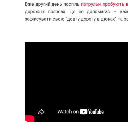
Вже другий день поспіль
патрульні пробують 
дорожніх полосах. Це не допомагає, – ка
зафіксувати свою “довгу дорогу в дюнах” та ро