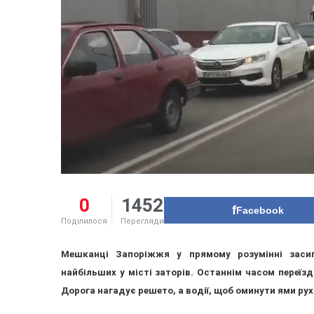
0
1452
Facebook
Поділилося
Перегляди
Мешканці Запоріжжя у прямому розумінні заси
найбільших у місті заторів. Останнім часом переїз
Дорога нагадує решето, а водії, щоб оминути ями р