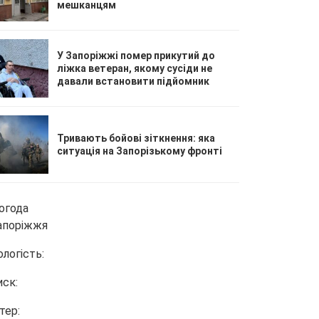
мешканцям
У Запоріжжі помер прикутий до
ліжка ветеран, якому сусіди не
давали встановити підйомник
Тривають бойові зіткнення: яка
ситуація на Запорізькому фронті
огода
апоріжжя
ологість:
иск:
тер: