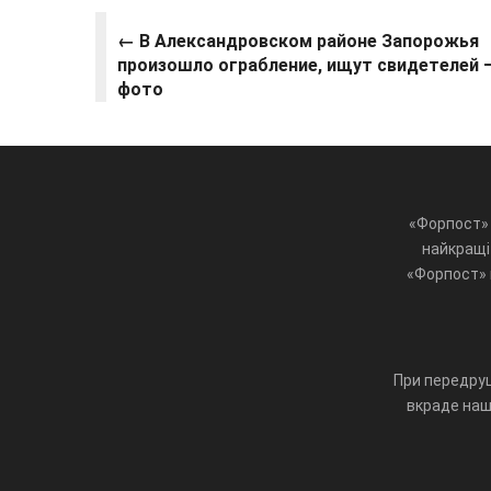
← В Александровском районе Запорожья
произошло ограбление, ищут свидетелей 
фото
«Форпост» 
найкращі 
«Форпост» ц
При передруц
вкраде наш 