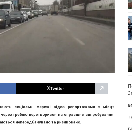
П
↗
Twitter
З
в
пають соціальні мережі відео репортажами з місця
д через греблю перетворився на справжнє випробування.
т
ухаються непередбачувано та ризиковано.
ві