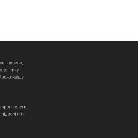
іші новини,
аналітику.
айважливішу
орогі колеги,
підворітті і