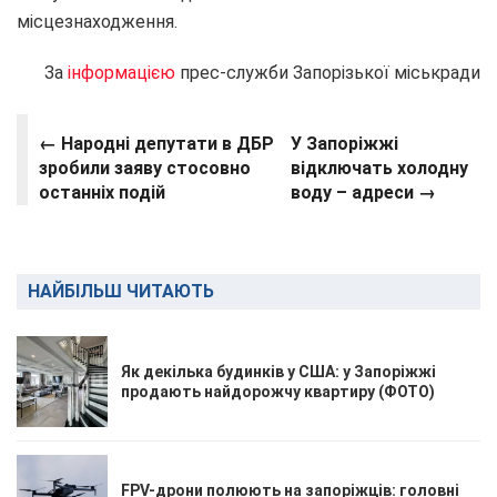
місцезнаходження.
За
інформацією
прес-служби Запорізької міськради
← Народні депутати в ДБР
У Запоріжжі
зробили заяву стосовно
відключать холодну
останніх подій
воду – адреси →
НАЙБІЛЬШ ЧИТАЮТЬ
Як декілька будинків у США: у Запоріжжі
продають найдорожчу квартиру (ФОТО)
FPV-дрони полюють на запоріжців: головні