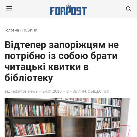
Головна
/
НОВИНИ
Відтепер запоріжцям не
потрібно із собою брати
читацькі квитки в
бібліотеку
від
redaktor_news
— 24.01.2020 — В
НОВИНИ
,
ОБЩЕСТВО