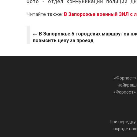
Фото - отдел коммуникации полиции Дн
Читайте также:
В Запорожье военный ЗИЛ с 
←
В Запорожье 5 городских маршрутов п
повысить цену за проезд
«Форпост» 
найкращі 
«Форпост» ц
При передруц
вкраде наш 