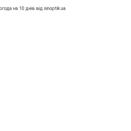
огода на 10 днів від
sinoptik.ua