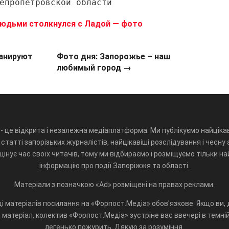
епропетровской области
людьми столкнулся с Ладой — фото
ланируют
Фото дня: Запорожье – наш
любимый город →
- це відкрита і незалежна медіаплатформа. Ми публікуємо найцікав
статті запорізьких журналістів, найцікавіші розслідування і чесну 
інує час своїх читачів, тому ми відбираємо і розміщуємо тільки н
інформацію про події Запоріжжя та області.
Матеріали з позначкою «Ad» розміщені на правах реклами.
і матеріалів посилання на «Форпост.Медіа» обов'язкове. Якщо ви, д
матеріал, колектив «Форпост.Медіа» зустріне вас ввечері в темній 
легенько пожурить. Дякую за розуміння.