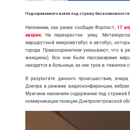
Подозреваемого взяли под стражу без возможности 
Напомним, как ранее сообщал Форпост,
17 ап
авария.
На перекрестке улиц Металлургов 
маршрутный микроавтобус и автобус, которы
города. Правоохранители указывают, что в ре
женщины). Все они были пассажирами марш
находятся в больнице, из них трое в тяжелом с
В результате данного происшествия, вчера
Днепра в режиме видеоконференции, избрал
Мужчине назначили содержание под стражей б
коммуникации полиции Днепропетровской обл