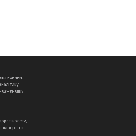
іші новини,
аналітику.
айважливішу
орогі колеги,
підворітті і