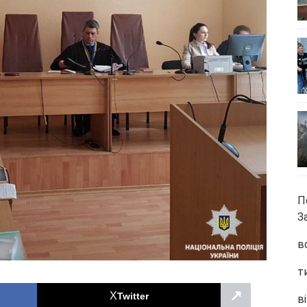
П
З
в
т
↗
Twitter
ві