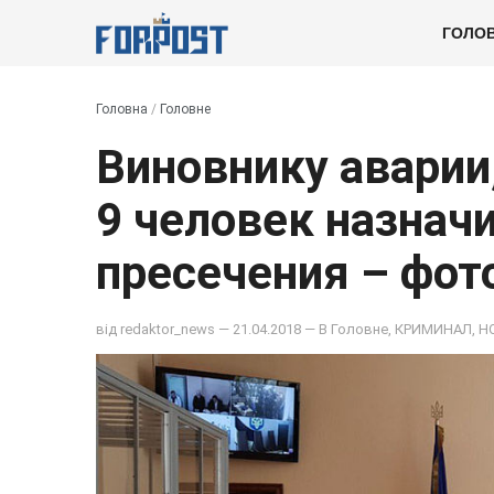
ГОЛО
Головна
/
Головне
Виновнику аварии,
9 человек назнач
пресечения – фот
від
redaktor_news
— 21.04.2018 — В
Головне
,
КРИМИНАЛ
,
Н