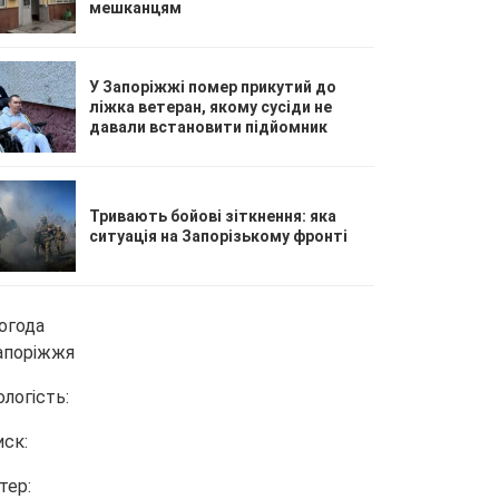
мешканцям
У Запоріжжі помер прикутий до
ліжка ветеран, якому сусіди не
давали встановити підйомник
Тривають бойові зіткнення: яка
ситуація на Запорізькому фронті
огода
апоріжжя
ологість:
иск:
тер: