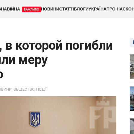
ВНА
ВІЙНА
НОВИНИ
СТАТТІ
БЛОГИ
УКРАЇНА
ПРО НАС
КОН
ВАЖЛИВО
 в которой погибли
или меру
о
ОВИНИ
,
ОБЩЕСТВО
,
ПОДІЇ