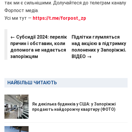
так ми є сильнішими. Долучайтеся до телеграм каналу
Форпост медіа.
Усі ми тут —
https://t.me/forpost_zp
← Субсидії 2024: перелік
Підлітки глумляться
причин і обставин, коли
над акцією в підтримку
допомога не надається
полонених у Запоріжжі.
запоріжцям
ВІДЕО →
НАЙБІЛЬШ ЧИТАЮТЬ
Як декілька будинків у США: у Запоріжжі
продають найдорожчу квартиру (ФОТО)