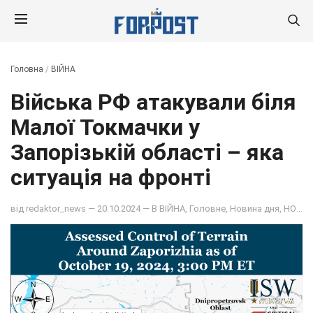
Головна
/
ВІЙНА
Війська РФ атакували біля
Малої Токмачки у
Запорізькій області – яка
ситуація на фронті
від
redaktor_news
— 20.10.2024 — В
ВІЙНА
,
Головне
,
Новина дня
,
НОВИНИ