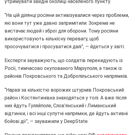
утримувати західні околиці населеного пункту.
“На цій ділянці росіяни активізувалися через проблеми,
які вони тут уже давно запримітили. Зокрема не
вистачає людей і зброї для оборони. Тому росіяни
використовують кількісну перевагу, щоб
просочуватися і просуватися далі”, — йдеться у звіті.
Експерти зауважують, що солдатів перекидують із
Росії, тимчасово окупованого Маріуполя, а також із
районів Покровського та Добропільського напрямків.
“Наразі за кількістю ворожих штурмів Покровський
район і Костянтинівка знаходяться у топі. А вже після
них йдуть Гуляйполе, Слов’янський і Лиманський
відтинки, і всі інші супутні напрямки, де йдуть активні
бойові дії”, — зауважили у DeepState.