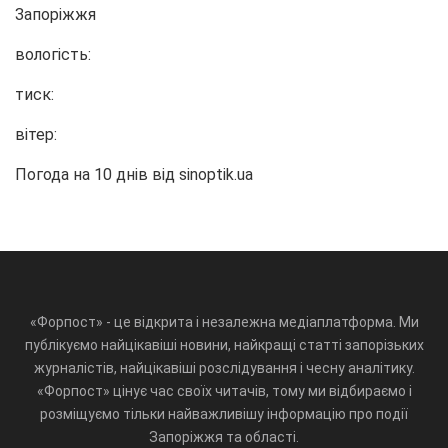
Запоріжжя
вологість:
тиск:
вітер:
Погода на 10 днів від
sinoptik.ua
«Форпост» - це відкрита і незалежна медіаплатформа. Ми
публікуємо найцікавіші новини, найкращі статті запорізьких
журналістів, найцікавіші розслідування і чесну аналітику.
«Форпост» цінує час своїх читачів, тому ми відбираємо і
розміщуємо тільки найважливішу інформацію про події
Запоріжжя та області.