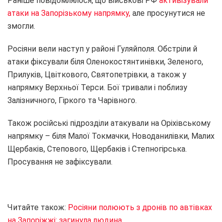
Раніше повідомлялося, що військові РФ
активізували
атаки на Запорізькому напрямку,
але просунутися не
змогли.
Росіяни вели наступ у районі Гуляйполя. Обстріли й
атаки фіксували біля Оленокостянтинівки, Зеленого,
Прилуків, Цвіткового, Святопетрівки, а також у
напрямку Верхньої Терси. Бої тривали і поблизу
Залізничного, Гіркого та Чарівного.
Також російські підрозділи атакували на Оріхівському
напрямку – біля Малої Токмачки, Новоданилівки, Малих
Щербаків, Степового, Щербаків і Степногірська.
Просування не зафіксували.
Читайте також:
Росіяни полюють з дронів по автівках
на Запоріжжі: загинула людина