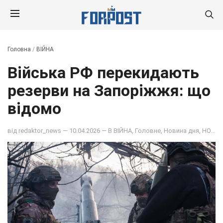
Головна
/
ВІЙНА
Війська РФ перекидають
резерви на Запоріжжя: що
відомо
від
redaktor_news
— 10.04.2026 — В
ВІЙНА
,
Головне
,
Новина дня
,
НОВИНИ