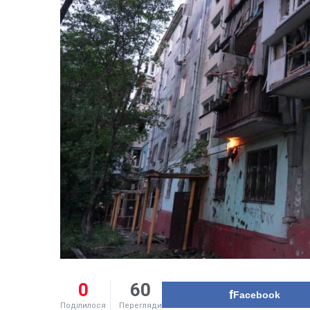
0
60
Facebook
Поділилося
Перегляди