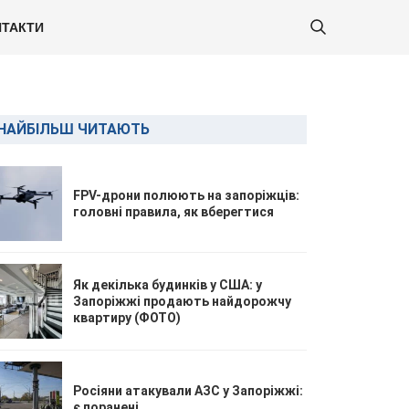
ТАКТИ
НАЙБІЛЬШ ЧИТАЮТЬ
FPV-дрони полюють на запоріжців:
головні правила, як вберегтися
Як декілька будинків у США: у
Запоріжжі продають найдорожчу
квартиру (ФОТО)
Росіяни атакували АЗС у Запоріжжі:
є поранені