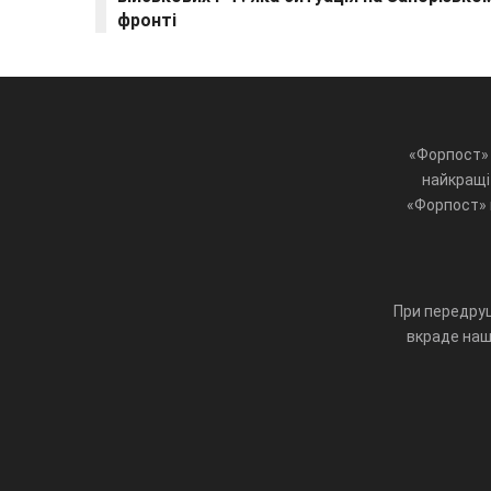
фронті
«Форпост» 
найкращі 
«Форпост» ц
При передруц
вкраде наш 