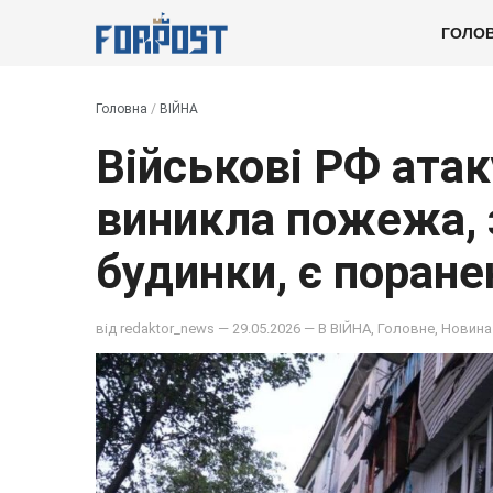
ГОЛО
Головна
/
ВІЙНА
Військові РФ ата
виникла пожежа, 
будинки, є поране
від
redaktor_news
— 29.05.2026 — В
ВІЙНА
,
Головне
,
Новина