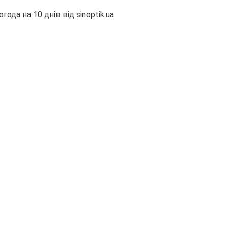
огода на 10 днів від
sinoptik.ua