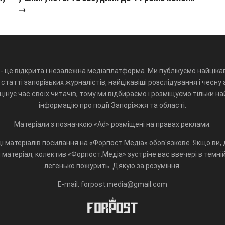
→
- це відкрита і незалежна медіаплатформа. Ми публікуємо найцікав
статті запорізьких журналістів, найцікавіші розслідування і чесну 
інує час своїх читачів, тому ми відбираємо і розміщуємо тільки н
інформацію про події Запоріжжя та області.
Матеріали з позначкою «Ad» розміщені на правах реклами.
і матеріалів посилання на «Форпост.Медіа» обов'язкове. Якщо ви, д
матеріал, колектив «Форпост.Медіа» зустріне вас ввечері в темній 
легенько пожурить. Дякую за розуміння.
E-mail: forpost.media@gmail.com