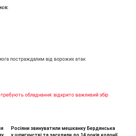
ися:
помога постраждалим від ворожих атак
отребують обладнання: відкрито важливий збір
ня
Росіяни звинуватили мешканку Бердянська
му
у шпигунстві та засудили до 14 років колонії