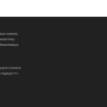
іші новини,
аналітику.
айважливішу
орогі колеги,
підворітті і