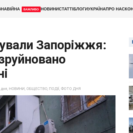
ВНА
ВІЙНА
НОВИНИ
СТАТТІ
БЛОГИ
УКРАЇНА
ПРО НАС
КОН
ВАЖЛИВО
кували Запоріжжя:
зруйновано
ні
 дня
,
НОВИНИ
,
ОБЩЕСТВО
,
ПОДІЇ
,
ФОТО ДНЯ