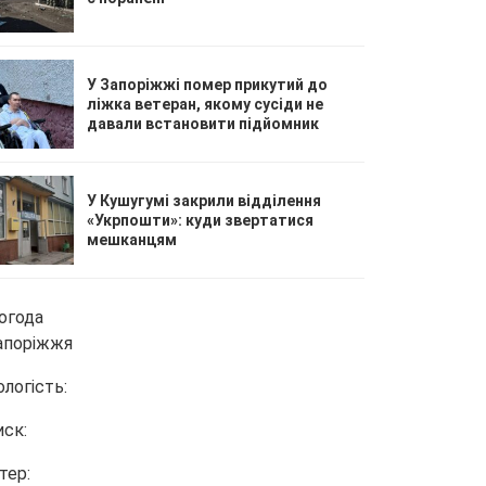
У Запоріжжі помер прикутий до
ліжка ветеран, якому сусіди не
давали встановити підйомник
У Кушугумі закрили відділення
«Укрпошти»: куди звертатися
мешканцям
огода
апоріжжя
ологість:
иск:
тер: