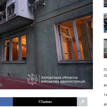
П
З
в
т
↗
Twitter
ві