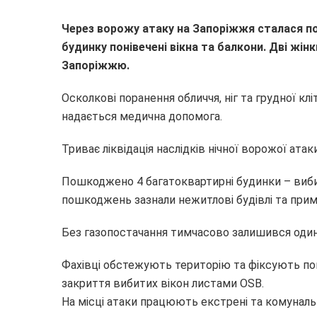
Через ворожу атаку на Запоріжжя сталася п
будинку понівечені вікна та балкони. Дві жін
Запоріжжю.
Осколкові поранення обличчя, ніг та грудної клі
надається медична допомога.
Триває ліквідація наслідків нічної ворожої ата
Пошкоджено 4 багатоквартирні будинки – вибит
пошкоджень зазнали нежитлові будівлі та прим
Без газопостачання тимчасово залишився один 
Фахівці обстежують територію та фіксують п
закриття вибитих вікон листами OSB.
На місці атаки працюють екстрені та комуналь