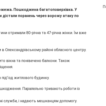
П
ожежа. Пошкоджена багатоповерхівка. У
ки дістали поранень через ворожу атаку по
тини отримали 80-річна та 47-річна жінки. Їм вже
ки в Олександрівському районі обласного центру.
о вікна та понівечено балкони. Також
іщення.
під’їзд житлового будинку.
ошкодження. Паралельно тривають роботи із
ні служби, і надають мешканцям допомогу.