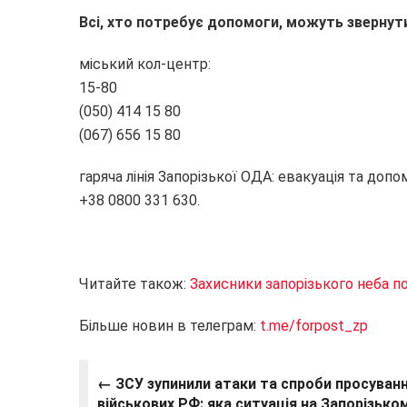
Всі, хто потребує допомоги, можуть звернут
міський кол-центр:
15-80
(050) 414 15 80
(067) 656 15 80
гаряча лінія Запорізької ОДА: евакуація та до
+38 0800 331 630.
Читайте також:
Захисники запорізького неба п
Більше новин в телеграм:
t.me/forpost_zp
← ЗСУ зупинили атаки та спроби просуван
військових РФ: яка ситуація на Запорізько