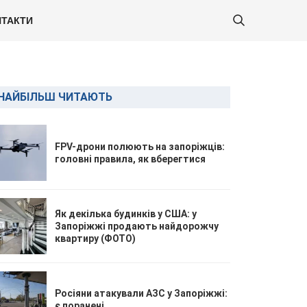
ТАКТИ
НАЙБІЛЬШ ЧИТАЮТЬ
FPV-дрони полюють на запоріжців:
головні правила, як вберегтися
Як декілька будинків у США: у
Запоріжжі продають найдорожчу
квартиру (ФОТО)
Росіяни атакували АЗС у Запоріжжі:
є поранені