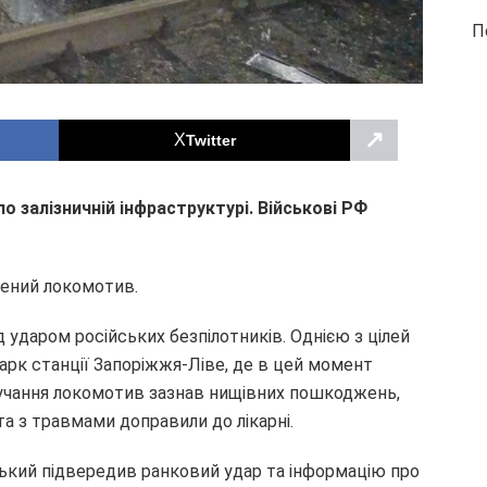
П
↗
Twitter
о залізничній інфраструктурі. Військові РФ
лений локомотив.
 ударом російських безпілотників. Однією з цілей
арк станції Запоріжжя-Ліве, де в цей момент
лучання локомотив зазнав нищівних пошкоджень,
а з травмами доправили до лікарні.
вський підвередив ранковий удар та інформацію про