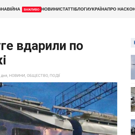
ВНА
ВІЙНА
НОВИНИ
СТАТТІ
БЛОГИ
УКРАЇНА
ПРО НАС
КОН
ВАЖЛИВО
ге вдарили по
і
 дня
,
НОВИНИ
,
ОБЩЕСТВО
,
ПОДІЇ