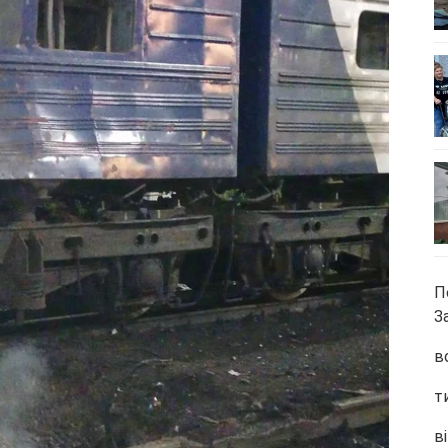
П
З
в
т
ві