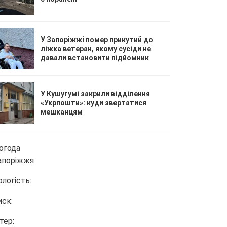
У Запоріжжі помер прикутий до
ліжка ветеран, якому сусіди не
давали встановити підйомник
У Кушугумі закрили відділення
«Укрпошти»: куди звертатися
мешканцям
огода
апоріжжя
ологість:
иск:
тер: