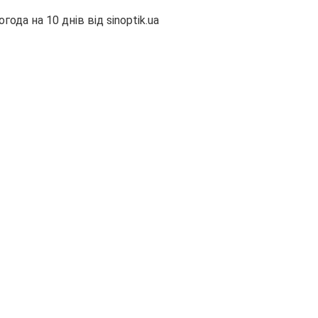
огода на 10 днів від
sinoptik.ua