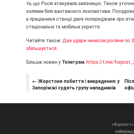
те, що Росія атакувала залізницю. Також уточ
коліями біля вантажного локомотива. Посадове
а працівники станції двічі попереджали про ат
стаціональні та мобільні укриття.
Читайте також:
Два удари нанесли росіяни по З
збільшується
Більше новин у
Телеграм
:
https://t.me/forpost_
← Жорстоке побиття і викрадення: у
Піс
Запоріжжі судять групу нападників
офі
«Форпост» 
найкращі 