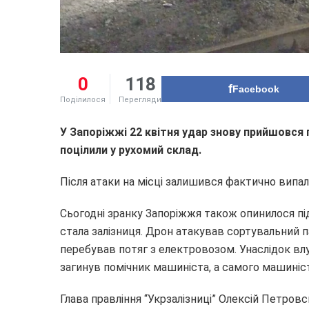
0
118
Facebook
Поділилося
Перегляди
У Запоріжжі 22 квітня удар знову прийшовся п
поцілили у рухомий склад.
Після атаки на місці залишився фактично випа
Сьогодні зранку Запоріжжя також опинилося під
стала залізниця. Дрон атакував сортувальний п
перебував потяг з електровозом. Унаслідок в
загинув помічник машиніста, а самого машиніст
Глава правління “Укрзалізниці” Олексій Петро