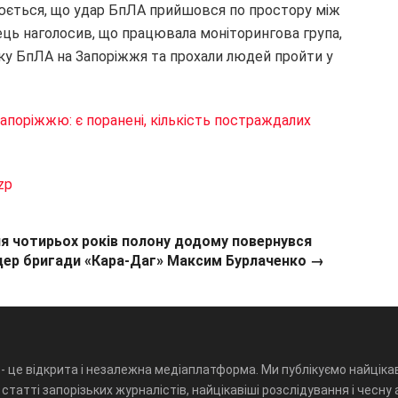
нюється, що удар БпЛА прийшовся по простору між
ць наголосив, що працювала моніторингова група,
аку БпЛА на Запоріжжя та прохали людей пройти у
апоріжжю: є поранені, кількість постраждалих
zp
ля чотирьох років полону додому повернувся
цер бригади «Кара-Даг» Максим Бурлаченко →
- це відкрита і незалежна медіаплатформа. Ми публікуємо найцікав
статті запорізьких журналістів, найцікавіші розслідування і чесну 