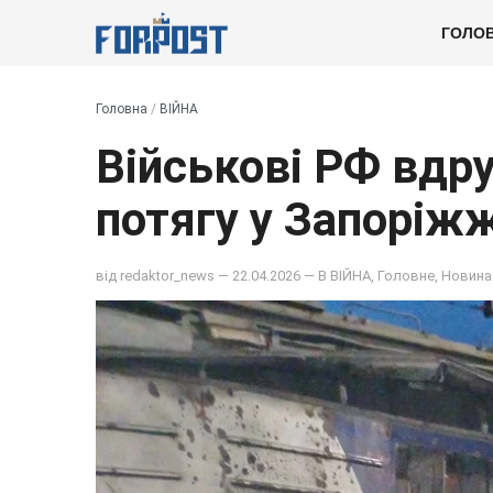
ГОЛО
Головна
/
ВІЙНА
Військові РФ вдру
потягу у Запоріжж
від
redaktor_news
— 22.04.2026 — В
ВІЙНА
,
Головне
,
Новина