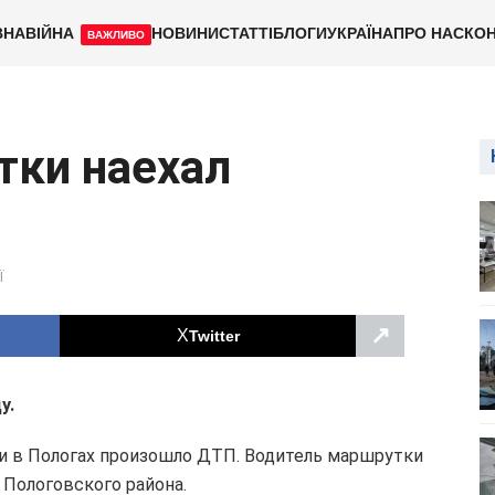
ВНА
ВІЙНА
НОВИНИ
СТАТТІ
БЛОГИ
УКРАЇНА
ПРО НАС
КОН
ВАЖЛИВО
тки наехал
Ї
↗
Twitter
у.
ии в Пологах произошло ДТП. Водитель маршрутки
а Пологовского района.