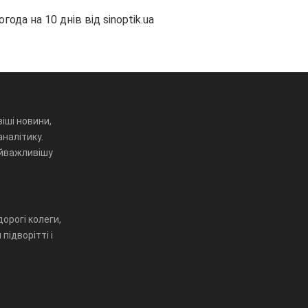
огода на 10 днів від
sinoptik.ua
іші новини,
аналітику.
айважливішу
орогі колеги,
підворітті і