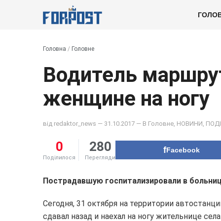
ГОЛО
Головна
/
Головне
Водитель маршру
женщине на ногу
від
redaktor_news
— 31.10.2017 — В
Головне
,
НОВИНИ
,
ПОДІ
0
280
Facebook
Поділилося
Перегляди
Пострадавшую госпитализировали в больниц
Сегодня, 31 октября на территории автостанц
сдавал назад и наехал на ногу жительнице сел