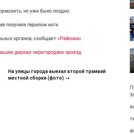
ормозить, но уже было поздно.
я получила перелом ноги.
льных органов, сообщает
«Районка».
авшее дерево перегородило проезд
На улицы города выехал второй трамвай
местной сборки (фото) →
П
З
в
т
ві