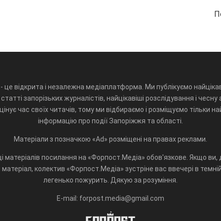
П
- це відкрита і незалежна медіаплатформа. Ми публікуємо найцікав
статті запорізьких журналістів, найцікавіші розслідування і чесну 
інує час своїх читачів, тому ми відбираємо і розміщуємо тільки н
інформацію про події Запоріжжя та області.
Матеріали з позначкою «Ad» розміщені на правах реклами.
і матеріалів посилання на «Форпост.Медіа» обов'язкове. Якщо ви, д
матеріал, колектив «Форпост.Медіа» зустріне вас ввечері в темній 
легенько пожурить. Дякую за розуміння.
E-mail: forpost.media@gmail.com