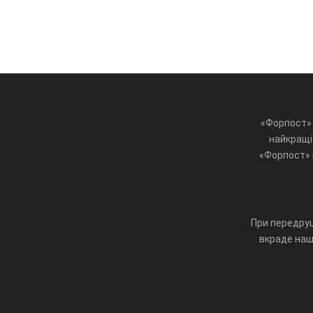
«Форпост» 
найкращі 
«Форпост» ц
При передруц
вкраде наш 