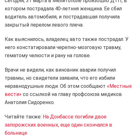
Сегодня, 31 марта в Мелитополе произошло ДТП, в
котором пострадала 40-летння женщина. Ее сбил
водитель автомобиля, и пострадавшая получила
закрытый перелом левого плеча.
Как выяснилось, владелец авто также пострадал. У
него констатировали черепно-мозговую травму,
гематому челюсти и рану на голове.
Врачи не видели, как виновник аварии получил
травмы, но свидетели заявили, что его избили
неравнодушные люди. Об этом сообщают
«Местные
вести»
со ссылкой на главу профсоюза медиков
Анатолия Сидоренко.
Читайте также:
На Донбассе погибли двое
запорожских военных, еще один скончался в
больнице