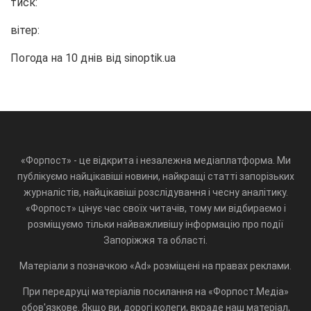
тиск:
вітер:
Погода на 10 днів від
sinoptik.ua
«Форпост» - це відкрита і незалежна медіаплатформа. Ми
публікуємо найцікавіші новини, найкращі статті запорізьких
журналістів, найцікавіші розслідування і чесну аналітику.
«Форпост» цінує час своїх читачів, тому ми відбираємо і
розміщуємо тільки найважливішу інформацію про події
Запоріжжя та області.
Матеріали з позначкою «Ad» розміщені на правах реклами.
При передруці матеріалів посилання на «Форпост.Медіа»
обов'язкове. Якщо ви, дорогі колеги, вкраде наш матеріал,