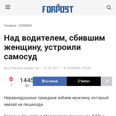
Головна
/
НОВИНИ
Над водителем, сбившим
женщину, устроили
самосуд
від
Главный редактор
— 31.03.2017 — В
НОВИНИ
,
ПОДІЇ
0
1445
↗
Facebook
Twitter
Неравнодушные граждане избили мужчину, который
наехал на пешехода.