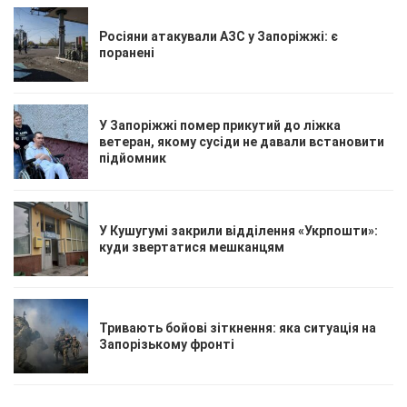
Росіяни атакували АЗС у Запоріжжі: є
поранені
У Запоріжжі помер прикутий до ліжка
ветеран, якому сусіди не давали встановити
підйомник
У Кушугумі закрили відділення «Укрпошти»:
куди звертатися мешканцям
Тривають бойові зіткнення: яка ситуація на
Запорізькому фронті