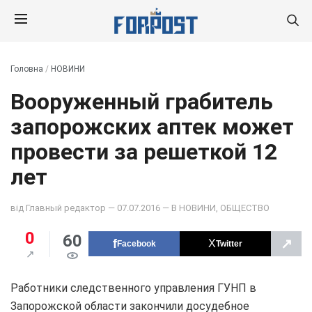
Головна
/
НОВИНИ
Вооруженный грабитель
запорожских аптек может
провести за решеткой 12
лет
від
Главный редактор
— 07.07.2016 — В
НОВИНИ
,
ОБЩЕСТВО
0
60
↗
Facebook
Twitter
Работники следственного управления ГУНП в
Запорожской области закончили досудебное