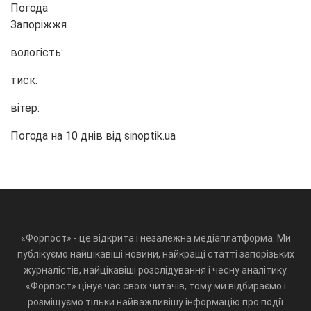
Погода
Запоріжжя
вологість:
тиск:
вітер:
Погода на 10 днів від
sinoptik.ua
«Форпост» - це відкрита і незалежна медіаплатформа. Ми
публікуємо найцікавіші новини, найкращі статті запорізьких
журналістів, найцікавіші розслідування і чесну аналітику.
«Форпост» цінує час своїх читачів, тому ми відбираємо і
розміщуємо тільки найважливішу інформацію про події