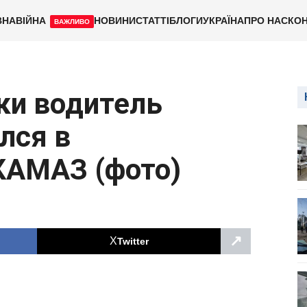
ВНА
ВІЙНА
НОВИНИ
СТАТТІ
БЛОГИ
УКРАЇНА
ПРО НАС
КОН
ВАЖЛИВО
ки водитель
лся в
КАМАЗ (фото)
↗
Twitter