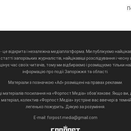
П
- це відкрита і незалежна медіаплатформа. Ми публікуємо найцікав
статті запорізьких журналістів, найцікавіші розслідування і чесну 
інує час своїх читачів, тому ми відбираємо і розміщуємо тільки н
інформацію про події Запоріжжя та області.
Матеріали з позначкою «Ad» розміщені на правах реклами.
і матеріалів посилання на «Форпост.Медіа» обов'язкове. Якщо ви, д
матеріал, колектив «Форпост.Медіа» зустріне вас ввечері в темній 
легенько пожурить. Дякую за розуміння.
E-mail: forpost.media@gmail.com