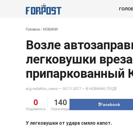
ГОЛО
Головна
/
НОВИНИ
Возле автозаправ
легковушки вреза
припаркованный 
від
redaktor_news
— 30.11.2017 — В
НОВИНИ
,
ПОДІЇ
0
140
Facebook
Поділилося
Перегляди
У легковушки от удара смяло капот.