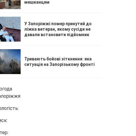
мешканцям
У Запоріжжі помер прикутий до
ліжка ветеран, якому сусіди не
давали встановити підйомник
Тривають бойові зіткнення: яка
ситуація на Запорізькому фронті
огода
апоріжжя
ологість:
иск:
тер: