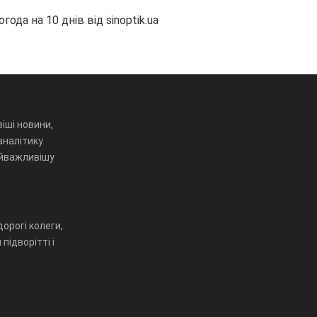
огода на 10 днів від
sinoptik.ua
іші новини,
аналітику.
айважливішу
орогі колеги,
підворітті і