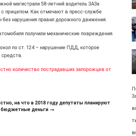
режной магистрали 58-летний водитель ЗАЗа
 с прицепом. Как отмечают в пресс-службе
н без нарушения правил дорожного движения.
 автомобиля получили механические повреждения.
кол по ст. 124 – нарушение ПДД, которое
 средств.
естно количество пострадавших запорожцев от
П
З
стно, на что в 2018 году депутаты планируют
в
 бюджетные деньги →
т
ві