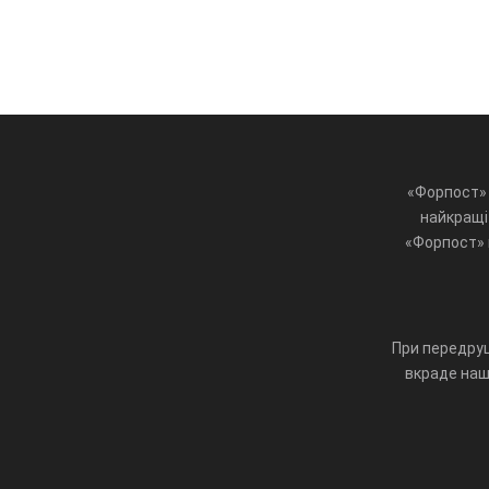
«Форпост» 
найкращі 
«Форпост» ц
При передруц
вкраде наш 