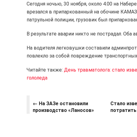
Сегодня ночью, 30 ноября, около 4.00 на Набе
врезался в припаркованный на обочине КАМАЗ
патрульной полиции, грузовик был припаркова
В результате аварии никто не пострадал. Оба
На водителя легковушки составили админпрото
повлекло за собой повреждение транспортных
Читайте также:
День травматолога: стало изв
гололеда
←
На ЗАЗе остановили
Стало изве
производство «Ланосов»
потратить