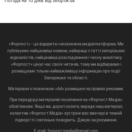
Погода на 10 днів від
sinoptik.ua
«Форпост» - це відкрита і незалежна медіаплатформа. Ми
публікуємо найцікавіші новини, найкращі статті запорізьких
журналістів, найцікавіші розслідування і чесну аналітику.
«Форпост» цінує час своїх читачів, тому ми відбираємо і
розміщуємо тільки найважливішу інформацію про події
Запоріжжя та області.
Матеріали з позначкою «Ad» розміщені на правах реклами.
При передруці матеріалів посилання на «Форпост.Медіа»
обов'язкове. Якщо ви, дорогі колеги, вкраде наш матеріал,
колектив «Форпост.Медіа» зустріне вас ввечері в темній
підворітті і легенько пожурить. Дякую за розуміння.
E-mail: forpost.media@gmail.com