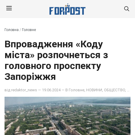
Головна
/
Головне
Впровадження «Коду
міста» розпочнеться з
головного проспекту
Запоріжжя
від
redaktor_news
— 19.06.2024 — В
Головне
,
НОВИНИ
,
ОБЩЕСТВО
,
ПОД