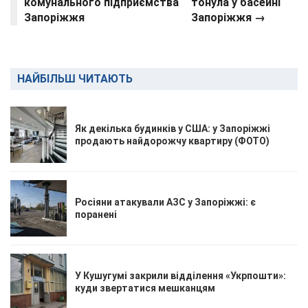
комунального підприємства
тонула у басейні
Запоріжжя
Запоріжжя →
НАЙБІЛЬШ ЧИТАЮТЬ
Як декілька будинків у США: у Запоріжжі
продають найдорожчу квартиру (ФОТО)
Росіяни атакували АЗС у Запоріжжі: є
поранені
У Кушугумі закрили відділення «Укрпошти»:
куди звертатися мешканцям