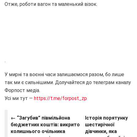
Отже, роботи вагон та маленький візок.
.
У мирні та воєнні часи залишаємося разом, бо лише
так ми є сильнішими. Долучайтеся до телеграм каналу
Форпост медіа.
Усі ми тут —
https://t.me/forpost_zp
← “Загубив” півмільйона
Історія порятунку
бюджетних коштів: викрито
шестирічної
колишнього очільника
дівчинки, яка